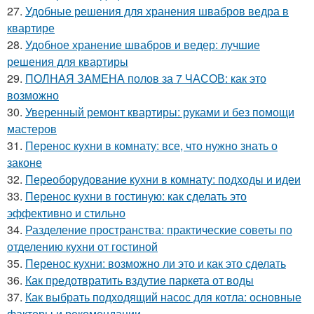
27.
Удобные решения для хранения швабров ведра в
квартире
28.
Удобное хранение швабров и ведер: лучшие
решения для квартиры
29.
ПОЛНАЯ ЗАМЕНА полов за 7 ЧАСОВ: как это
возможно
30.
Уверенный ремонт квартиры: руками и без помощи
мастеров
31.
Перенос кухни в комнату: все, что нужно знать о
законе
32.
Переоборудование кухни в комнату: подходы и идеи
33.
Перенос кухни в гостиную: как сделать это
эффективно и стильно
34.
Разделение пространства: практические советы по
отделению кухни от гостиной
35.
Перенос кухни: возможно ли это и как это сделать
36.
Как предотвратить вздутие паркета от воды
37.
Как выбрать подходящий насос для котла: основные
факторы и рекомендации