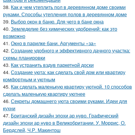
38.
Как и чем утеплить пол в деревянном доме своими
руками. Способы утепления полов в деревянном доме
39.
Выбор окон в баню. Для чего в бане окна
40.
Земледелие без химических удобрений: как это
возможно
41.
Окно в парилке бани. Аргументы «за»
42.
Создание удобного и эффективного дачного участка:
схемы планировки
43.
Как устранить вздув паркетной доски
44.
Создание уюта: как сделать свой дом или квартиру
комфортным и уютным
45.
Как сделать маленькую квартиру уютной. 10 способов
сделать маленькую квартиру уютнее
46.
Секреты домашнего уюта своими руками. Идеи для
кухни
47.
Британский дизайн эпохи ар нуво. Графический
дизайн эпохи ар нуво в Великобритании. У. Моррис, О.
Бердслей, Ч.Р. Макинтош