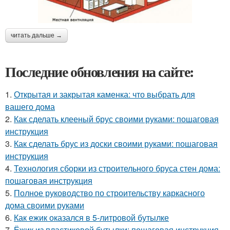
читать дальше →
Последние обновления на сайте:
1.
Открытая и закрытая каменка: что выбрать для
вашего дома
2.
Как сделать клееный брус своими руками: пошаговая
инструкция
3.
Как сделать брус из доски своими руками: пошаговая
инструкция
4.
Технология сборки из строительного бруса стен дома:
пошаговая инструкция
5.
Полное руководство по строительству каркасного
дома своими руками
6.
Как ежик оказался в 5-литровой бутылке
7.
Ёжик из пластиковой бутылки: пошаговая инструкция