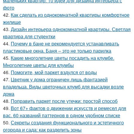
маленьких квартир: 10 идей для дизайна интерьера с
фото
42.
Как сделать из однокомнатной квартиры комфортное
жилище
43.
Дизайн интерьера однокомнатной квартиры. Светлая
квартира для студентки
44.
Почему в бане не рекомендуется устанавливать
пластиковые окна. Баня – это не только парилка
45.
Какие многолетние цветы посадить на клумбе.
Многолетние цветы для клумбы
46.
Помогите, мой паркет вздулся от воды
47.
Цветник у дома ограничен лишь фантазией
владельца. Виды цветочных клумб для высадки возле
дома
48.
Поправить паркет после утечки: простой способ
49.
Вот 67+ фактов о движении искусств и ремесел для
вас. 60 названий паттернов в одном удобном списке
50.
Секреты создания функционального и эстетичного
огорода и сада: как разделить зоны