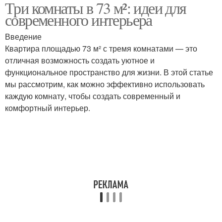
Три комнаты в 73 м²: идеи для
трехкомнатной
трехкомнатной
современного интерьера
квартиры
квартире
Введение
Квартира площадью 73 м² с тремя комнатами — это
Мебель в
Пространство в
отличная возможность создать уютное и
трехкомнатной
трехкомнатной
функциональное пространство для жизни. В этой статье
квартире
квартире
мы рассмотрим, как можно эффективно использовать
каждую комнату, чтобы создать современный и
комфортный интерьер.
Трехкомнатная
квартира