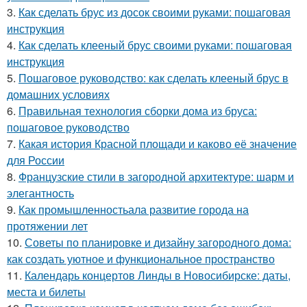
3.
Как сделать брус из досок своими руками: пошаговая
инструкция
4.
Как сделать клееный брус своими руками: пошаговая
инструкция
5.
Пошаговое руководство: как сделать клееный брус в
домашних условиях
6.
Правильная технология сборки дома из бруса:
пошаговое руководство
7.
Какая история Красной площади и каково её значение
для России
8.
Французские стили в загородной архитектуре: шарм и
элегантность
9.
Как промышленностьала развитие города на
протяжении лет
10.
Советы по планировке и дизайну загородного дома:
как создать уютное и функциональное пространство
11.
Календарь концертов Линды в Новосибирске: даты,
места и билеты