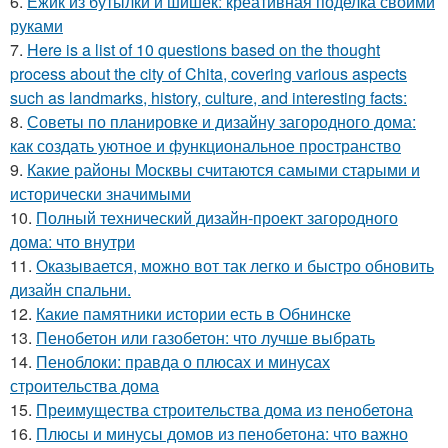
6.
Ёжик из бутылки и шишек: креативная поделка своими
руками
7.
Here is a list of 10 questions based on the thought
process about the city of Chita, covering various aspects
such as landmarks, history, culture, and interesting facts:
8.
Советы по планировке и дизайну загородного дома:
как создать уютное и функциональное пространство
9.
Какие районы Москвы считаются самыми старыми и
исторически значимыми
10.
Полный технический дизайн-проект загородного
дома: что внутри
11.
Оказывается, можно вот так легко и быстро обновить
дизайн спальни.
12.
Какие памятники истории есть в Обнинске
13.
Пенобетон или газобетон: что лучше выбрать
14.
Пеноблоки: правда о плюсах и минусах
строительства дома
15.
Преимущества строительства дома из пенобетона
16.
Плюсы и минусы домов из пенобетона: что важно