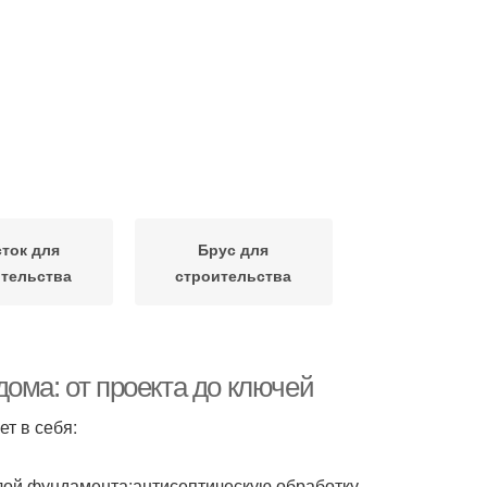
сток для
Брус для
тельства
строительства
ома: от проекта до ключей
т в себя:
слой фундамента;антисептическую обработку