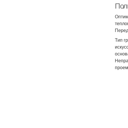
Пол
Оптим
тепло
Перед
Тип г
искус
основ
Непра
проем