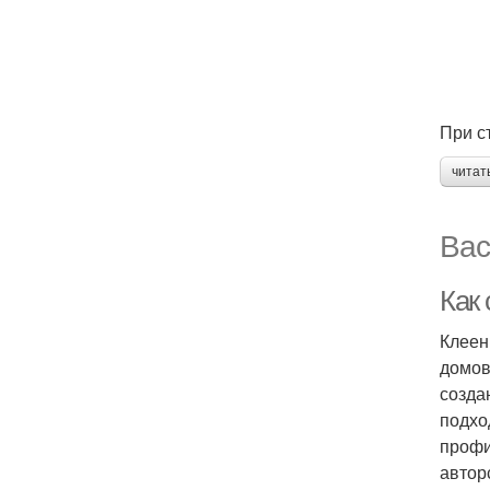
При с
читат
Вас
Как
Клеен
домов
созда
подхо
профи
автор