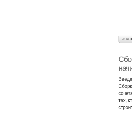
читат
Сбо
нач
Введ
Сборк
сочет
тех, 
строи