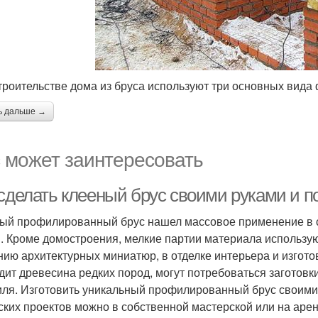
троительстве дома из бруса используют три основных вида
ь дальше →
 может заинтересовать
 сделать клееный брус своими руками и п
ый профилированный брус нашел массовое применение в с
. Кроме домостроения, мелкие партии материала использую
нию архитектурных миниатюр, в отделке интерьера и изгото
дит древесина редких пород, могут потребоваться заготов
ля. Изготовить уникальный профилированный брус своими
ских проектов можно в собственной мастерской или на аре