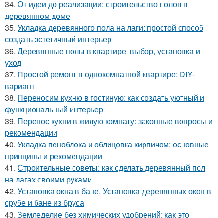
34.
От идеи до реализации: строительство полов в
деревянном доме
35.
Укладка деревянного пола на лаги: простой способ
создать эстетичный интерьер
36.
Деревянные полы в квартире: выбор, установка и
уход
37.
Простой ремонт в однокомнатной квартире: DIY-
вариант
38.
Переносим кухню в гостиную: как создать уютный и
функциональный интерьер
39.
Перенос кухни в жилую комнату: законные вопросы и
рекомендации
40.
Укладка пеноблока и облицовка кирпичом: основные
принципы и рекомендации
41.
Строительные советы: как сделать деревянный пол
на лагах своими руками
42.
Установка окна в бане. Установка деревянных окон в
срубе и бане из бруса
43.
Земледелие без химических удобрений: как это