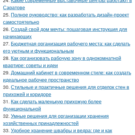
24.
Какие современные выставочные центры работают в
Саратове
25.
Полное руководство: как разработать дизайн-проект
самостоятельно
26.
Создай свой дом мечты: пошаговая инструкция для
начинающих
27.
Бюджетная организация рабочего места: как сделать
его уютным и функциональным
28.
Как организовать рабочую зону в однокомнатной
квартире: советы и идеи
29.
Домашний кабинет в современном стиле: как создать
идеальное рабочее пространство
30.
Стильные и практичные решения для отделок стен в
прихожей и коридоре
31.
Как сделать маленькую прихожую более
функциональной
32.
Умные решения для организации хранения
хозяйственных принадлежностей
33.
Удобное хранение швабры и ведра: где и как