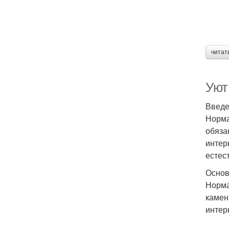
читат
Уют
Введе
Норма
обяза
интер
естес
Основ
Норма
камен
интер