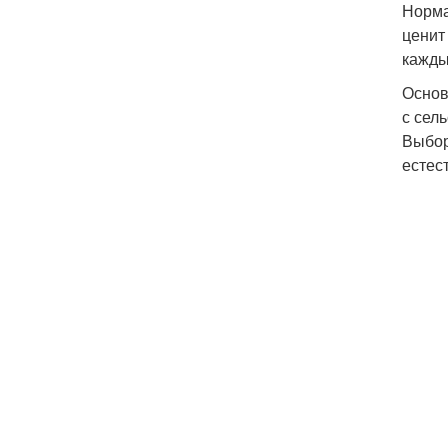
Норма
ценит
кажды
Основ
с сел
Выбор
естес