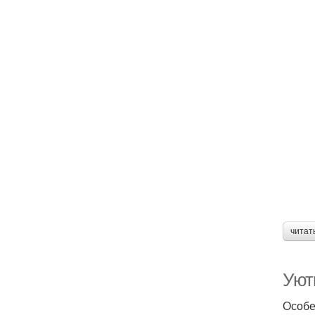
читат
Уют
Особе