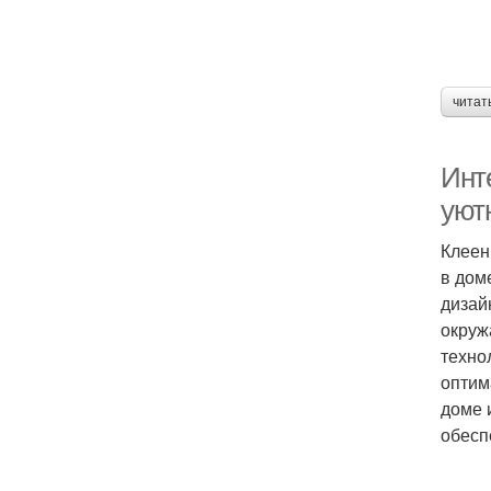
читат
Инт
уют
Клеен
в дом
дизай
окруж
техно
оптим
доме 
обесп