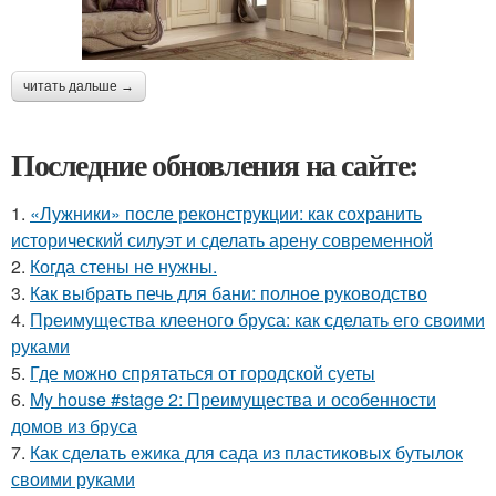
читать дальше →
Последние обновления на сайте:
1.
«Лужники» после реконструкции: как сохранить
исторический силуэт и сделать арену современной
2.
Когда стены не нужны.
3.
Как выбрать печь для бани: полное руководство
4.
Преимущества клееного бруса: как сделать его своими
руками
5.
Где можно спрятаться от городской суеты
6.
My house #stage 2: Преимущества и особенности
домов из бруса
7.
Как сделать ежика для сада из пластиковых бутылок
своими руками