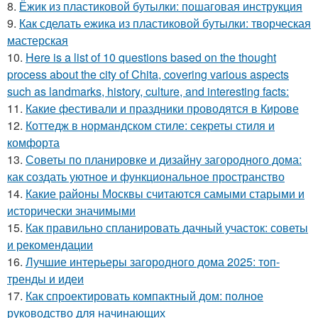
8.
Ёжик из пластиковой бутылки: пошаговая инструкция
9.
Как сделать ежика из пластиковой бутылки: творческая
мастерская
10.
Here is a list of 10 questions based on the thought
process about the city of Chita, covering various aspects
such as landmarks, history, culture, and interesting facts:
11.
Какие фестивали и праздники проводятся в Кирове
12.
Коттедж в нормандском стиле: секреты стиля и
комфорта
13.
Советы по планировке и дизайну загородного дома:
как создать уютное и функциональное пространство
14.
Какие районы Москвы считаются самыми старыми и
исторически значимыми
15.
Как правильно спланировать дачный участок: советы
и рекомендации
16.
Лучшие интерьеры загородного дома 2025: топ-
тренды и идеи
17.
Как спроектировать компактный дом: полное
руководство для начинающих