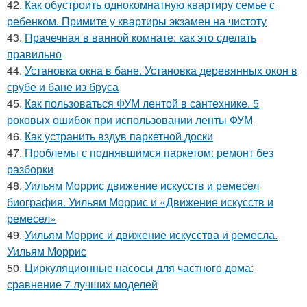
42.
Как обустроить однокомнатную квартиру семье с
ребенком. Примите у квартиры экзамен на чистоту
43.
Прачечная в ванной комнате: как это сделать
правильно
44.
Установка окна в бане. Установка деревянных окон в
срубе и бане из бруса
45.
Как пользоваться ФУМ лентой в сантехнике. 5
роковых ошибок при использовании ленты ФУМ
46.
Как устранить вздув паркетной доски
47.
Проблемы с поднявшимся паркетом: ремонт без
разборки
48.
Уильям Моррис движение искусств и ремесел
биография. Уильям Моррис и «Движение искусств и
ремесел»
49.
Уильям Моррис и движение искусства и ремесла.
Уильям Моррис
50.
Циркуляционные насосы для частного дома:
сравнение 7 лучших моделей