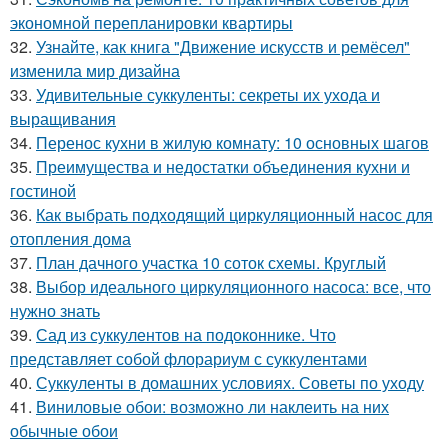
экономной перепланировки квартиры
32.
Узнайте, как книга "Движение искусств и ремёсел"
изменила мир дизайна
33.
Удивительные суккуленты: секреты их ухода и
выращивания
34.
Перенос кухни в жилую комнату: 10 основных шагов
35.
Преимущества и недостатки объединения кухни и
гостиной
36.
Как выбрать подходящий циркуляционный насос для
отопления дома
37.
План дачного участка 10 соток схемы. Круглый
38.
Выбор идеального циркуляционного насоса: все, что
нужно знать
39.
Сад из суккулентов на подоконнике. Что
представляет собой флорариум с суккулентами
40.
Суккуленты в домашних условиях. Советы по уходу
41.
Виниловые обои: возможно ли наклеить на них
обычные обои