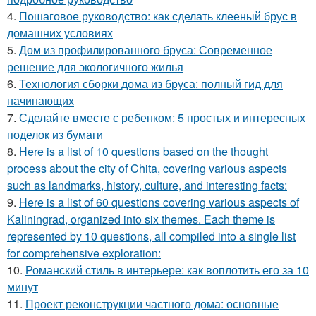
4.
Пошаговое руководство: как сделать клееный брус в
домашних условиях
5.
Дом из профилированного бруса: Современное
решение для экологичного жилья
6.
Технология сборки дома из бруса: полный гид для
начинающих
7.
Сделайте вместе с ребенком: 5 простых и интересных
поделок из бумаги
8.
Here is a list of 10 questions based on the thought
process about the city of Chita, covering various aspects
such as landmarks, history, culture, and interesting facts:
9.
Here is a list of 60 questions covering various aspects of
Kaliningrad, organized into six themes. Each theme is
represented by 10 questions, all compiled into a single list
for comprehensive exploration:
10.
Романский стиль в интерьере: как воплотить его за 10
минут
11.
Проект реконструкции частного дома: основные