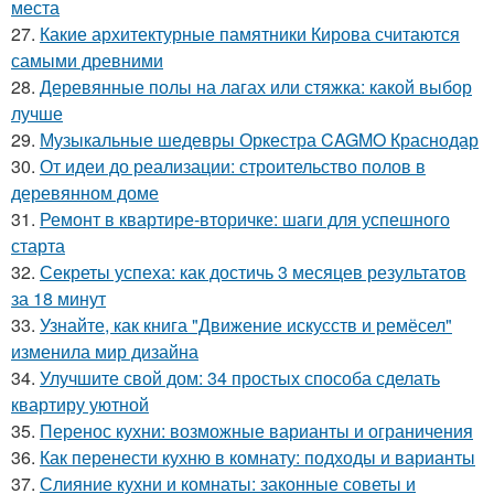
места
27.
Какие архитектурные памятники Кирова считаются
самыми древними
28.
Деревянные полы на лагах или стяжка: какой выбор
лучше
29.
Музыкальные шедевры Оркестра CAGMO Краснодар
30.
От идеи до реализации: строительство полов в
деревянном доме
31.
Ремонт в квартире-вторичке: шаги для успешного
старта
32.
Секреты успеха: как достичь 3 месяцев результатов
за 18 минут
33.
Узнайте, как книга "Движение искусств и ремёсел"
изменила мир дизайна
34.
Улучшите свой дом: 34 простых способа сделать
квартиру уютной
35.
Перенос кухни: возможные варианты и ограничения
36.
Как перенести кухню в комнату: подходы и варианты
37.
Слияние кухни и комнаты: законные советы и