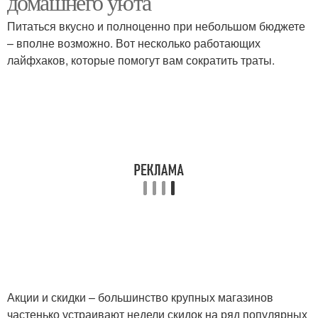
домашнего уюта
Питаться вкусно и полноценно при небольшом бюджете
– вполне возможно. Вот несколько работающих
Уют без больших
лайфхаков, которые помогут вам сократить траты.
расходов
Акции и скидки – большинство крупных магазинов
частенько устраивают недели скидок на ряд популярных