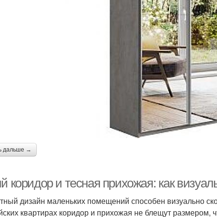
ридор в панельном
Коридор в различных
т
доме
стилях
ь дальше →
й коридор и тесная прихожая: как визуал
тный дизайн маленьких помещений способен визуально скор
йских квартирах коридор и прихожая не блещут размером, ч