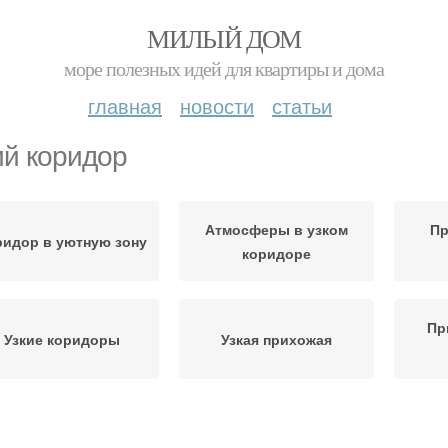
МИЛЫЙ ДОМ
море полезных идей для квартиры и дома
главная
новости
статьи
ий коридор
Атмосферы в узком
Пр
ридор в уютную зону
коридоре
Пр
Узкие коридоры
Узкая прихожая
Прих
ридоры в хрущевках
Коридор в хрущевке