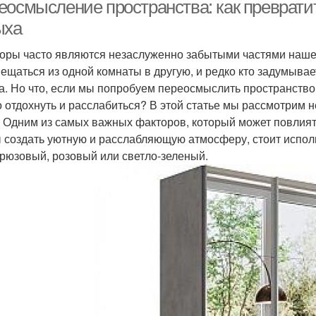
еосмысление пространства: как превратит
ыха
оры часто являются незаслуженно забытыми частями нашего
Молдинги в узком
Ниша в коридоре
ещаться из одной комнаты в другую, и редко кто задумывает
коридоре
сов
а. Но что, если мы попробуем переосмыслить пространство 
 отдохнуть и расслабиться? В этой статье мы рассмотрим не
т Одним из самых важных факторов, который может повлиять
Идеи для коридора
Стиль для коридора
Дл
 создать уютную и расслабляющую атмосферу, стоит исполь
ирюзовый, розовый или светло-зеленый.
вещение в коридоре
Коридор в квартире
Кор
Обои для узкой
аленький коридор
прихожей