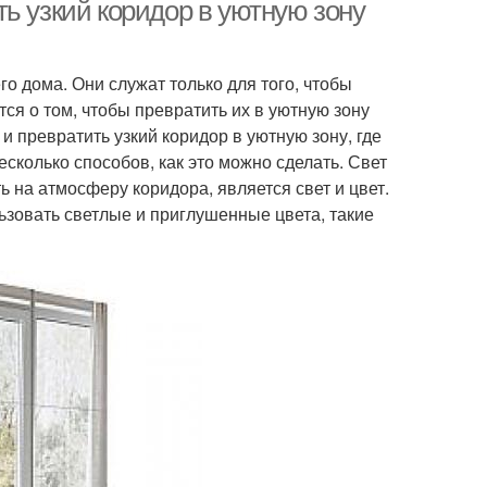
коридора
ь узкий коридор в уютную зону
 дома. Они служат только для того, чтобы
Коридор в
Прихожие в коридор
ся о том, чтобы превратить их в уютную зону
ременном стиле
и превратить узкий коридор в уютную зону, где
сколько способов, как это можно сделать. Свет
 на атмосферу коридора, является свет и цвет.
инный коридор
Стен в узком коридоре
зовать светлые и приглушенные цвета, такие
Коридор в частном
идор со шкафом
доме
Малогабаритный
Узкая комната
коридор