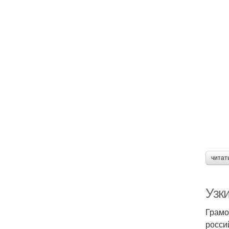
Ко
читат
Узки
Грамо
росси