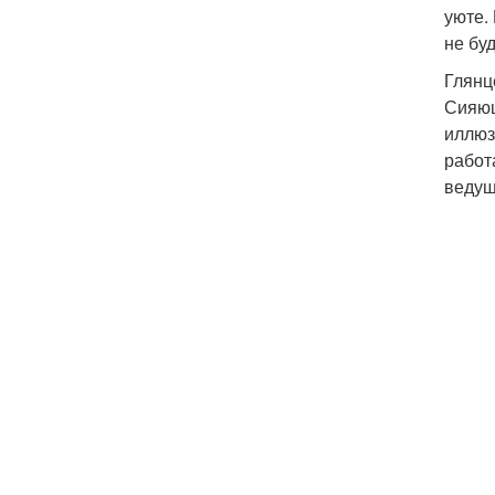
уюте.
не бу
Глянц
Сияющ
иллюз
работ
ведущ