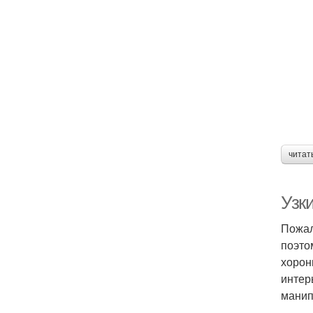
читат
Узк
Пожал
поэто
хорон
интер
манип