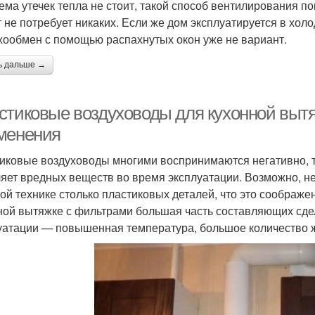
ема утечек тепла не стоит, такой способ вентилирования п
т не потребует никаких. Если же дом эксплуатируется в холо
хообмен с помощью распахнутых окон уже не вариант.
ь дальше →
стиковые воздуховоды для кухонной выт
менения
иковые воздуховоды многими воспринимаются негативно, так
яет вредных веществ во время эксплуатации. Возможно, не
ой технике столько пластиковых деталей, что это соображе
ной вытяжке с фильтрами большая часть составляющих сдел
уатации — повышенная температура, большое количество ж