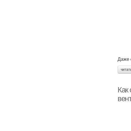
Даже 
читат
Как
вен