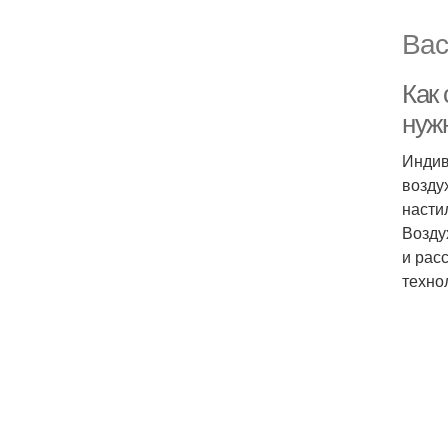
Вас
Как
нуж
Индив
возду
насти
Возду
и рас
техно