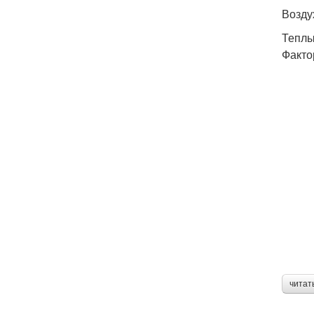
Возду
Теплы
Факто
читат