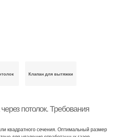
отолок
Клапан для вытяжки
 через потолок. Требования
или квадратного сечения. Оптимальный размер
тене для удаления отработанных газов