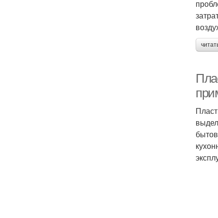
пробл
затра
возду
читат
Пла
при
Пласт
выдел
бытов
кухон
экспл