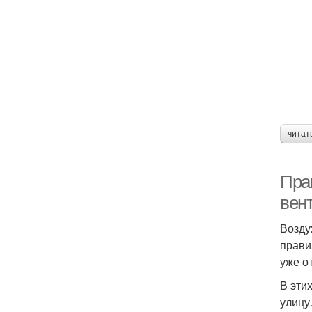
читат
Пра
вен
Возду
прави
уже о
В эти
улицу