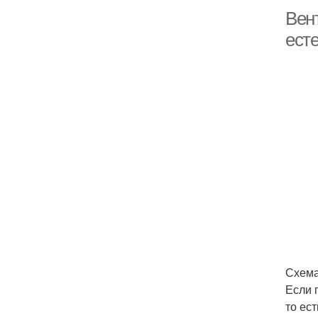
Вен
ест
Схема
Если 
то ес