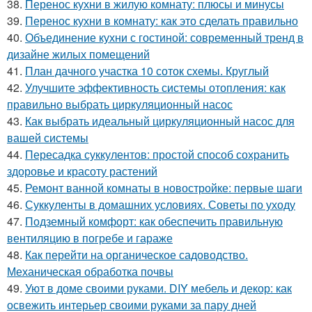
38.
Перенос кухни в жилую комнату: плюсы и минусы
39.
Перенос кухни в комнату: как это сделать правильно
40.
Объединение кухни с гостиной: современный тренд в
дизайне жилых помещений
41.
План дачного участка 10 соток схемы. Круглый
42.
Улучшите эффективность системы отопления: как
правильно выбрать циркуляционный насос
43.
Как выбрать идеальный циркуляционный насос для
вашей системы
44.
Пересадка суккулентов: простой способ сохранить
здоровье и красоту растений
45.
Ремонт ванной комнаты в новостройке: первые шаги
46.
Суккуленты в домашних условиях. Советы по уходу
47.
Подземный комфорт: как обеспечить правильную
вентиляцию в погребе и гараже
48.
Как перейти на органическое садоводство.
Механическая обработка почвы
49.
Уют в доме своими руками. DIY мебель и декор: как
освежить интерьер своими руками за пару дней