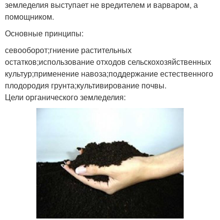
земледелия выступает не вредителем и варваром, а
помощником.
Основные принципы:
севооборот;гниение растительных
остатков;использование отходов сельскохозяйственных
культур;применение навоза;поддержание естественного
плодородия грунта;культивирование почвы.
Цели органического земледелия: