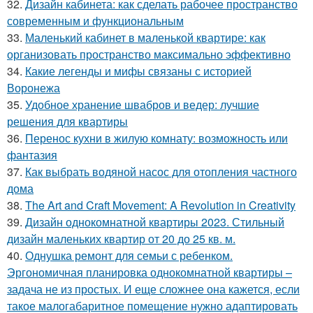
32.
Дизайн кабинета: как сделать рабочее пространство
современным и функциональным
33.
Маленький кабинет в маленькой квартире: как
организовать пространство максимально эффективно
34.
Какие легенды и мифы связаны с историей
Воронежа
35.
Удобное хранение швабров и ведер: лучшие
решения для квартиры
36.
Перенос кухни в жилую комнату: возможность или
фантазия
37.
Как выбрать водяной насос для отопления частного
дома
38.
The Art and Craft Movement: A Revolution in Creativity
39.
Дизайн однокомнатной квартиры 2023. Стильный
дизайн маленьких квартир от 20 до 25 кв. м.
40.
Однушка ремонт для семьи с ребенком.
Эргономичная планировка однокомнатной квартиры –
задача не из простых. И еще сложнее она кажется, если
такое малогабаритное помещение нужно адаптировать