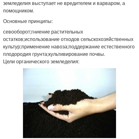
земледелия выступает не вредителем и варваром, а
помощником.
Основные принципы:
севооборот;гниение растительных
остатков;использование отходов сельскохозяйственных
культур;применение навоза;поддержание естественного
плодородия грунта;культивирование почвы.
Цели органического земледелия: