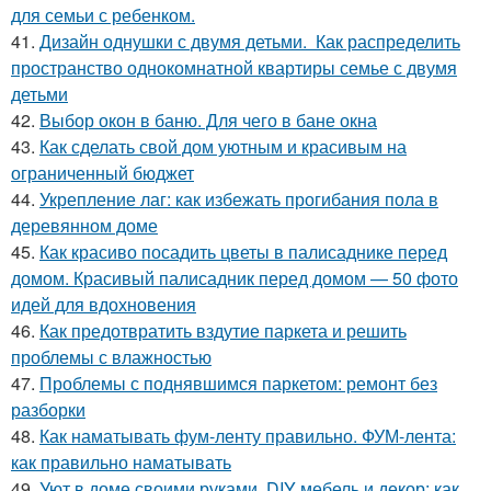
для семьи с ребенком.
41.
Дизайн однушки с двумя детьми. Как распределить
пространство однокомнатной квартиры семье с двумя
детьми
42.
Выбор окон в баню. Для чего в бане окна
43.
Как сделать свой дом уютным и красивым на
ограниченный бюджет
44.
Укрепление лаг: как избежать прогибания пола в
деревянном доме
45.
Как красиво посадить цветы в палисаднике перед
домом. Красивый палисадник перед домом — 50 фото
идей для вдохновения
46.
Как предотвратить вздутие паркета и решить
проблемы с влажностью
47.
Проблемы с поднявшимся паркетом: ремонт без
разборки
48.
Как наматывать фум-ленту правильно. ФУМ-лента:
как правильно наматывать
49.
Уют в доме своими руками. DIY мебель и декор: как