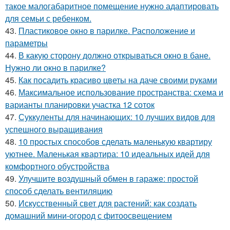
такое малогабаритное помещение нужно адаптировать
для семьи с ребенком.
43.
Пластиковое окно в парилке. Расположение и
параметры
44.
В какую сторону должно открываться окно в бане.
Нужно ли окно в парилке?
45.
Как посадить красиво цветы на даче своими руками
46.
Максимальное использование пространства: схема и
варианты планировки участка 12 соток
47.
Суккуленты для начинающих: 10 лучших видов для
успешного выращивания
48.
10 простых способов сделать маленькую квартиру
уютнее. Маленькая квартира: 10 идеальных идей для
комфортного обустройства
49.
Улучшите воздушный обмен в гараже: простой
способ сделать вентиляцию
50.
Искусственный свет для растений: как создать
домашний мини-огород с фитоосвещением