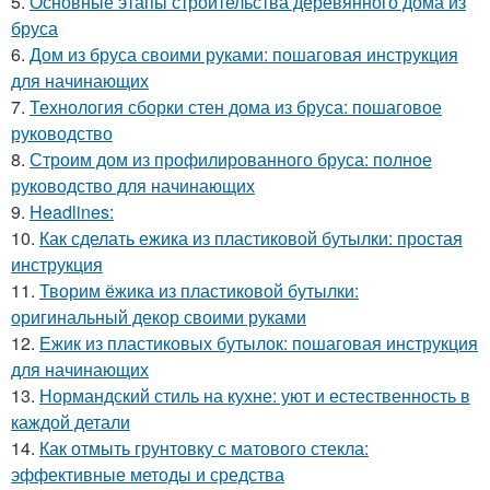
5.
Основные этапы строительства деревянного дома из
бруса
6.
Дом из бруса своими руками: пошаговая инструкция
для начинающих
7.
Технология сборки стен дома из бруса: пошаговое
руководство
8.
Строим дом из профилированного бруса: полное
руководство для начинающих
9.
Headlines:
10.
Как сделать ежика из пластиковой бутылки: простая
инструкция
11.
Творим ёжика из пластиковой бутылки:
оригинальный декор своими руками
12.
Ежик из пластиковых бутылок: пошаговая инструкция
для начинающих
13.
Нормандский стиль на кухне: уют и естественность в
каждой детали
14.
Как отмыть грунтовку с матового стекла:
эффективные методы и средства