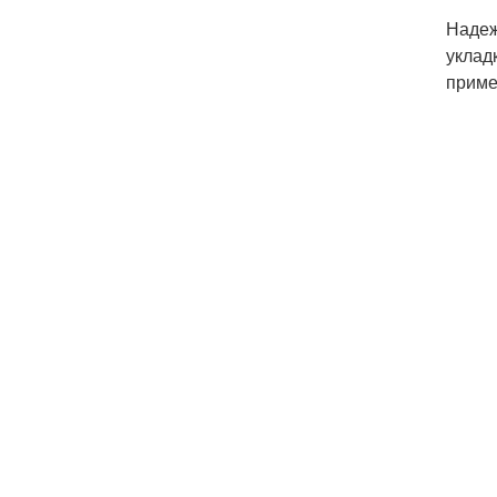
Надеж
уклад
приме