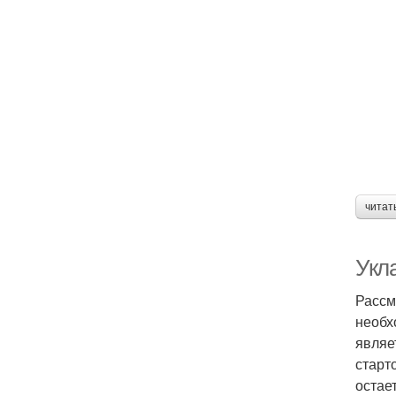
читат
Укл
Рассмо
необх
являе
старт
остае