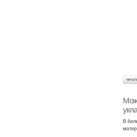
читат
Можн
укла
В бол
матер