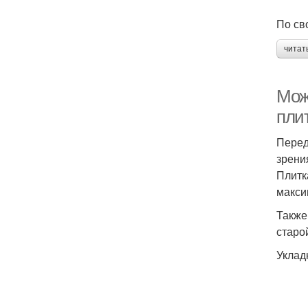
По св
читат
Можн
плит
Перед
зрени
Плитк
макси
Также
старо
Уклад