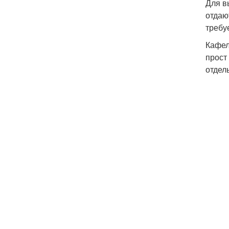
Для в
отдаю
требу
Кафел
прост
отдел