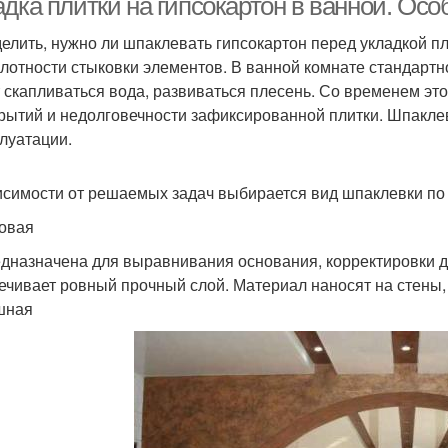
адка плитки на гипсокартон в ванной. Ос
елить, нужно ли шпаклевать гипсокартон перед укладкой пл
плотности стыковки элементов. В ванной комнате стандартн
 скапливаться вода, развиваться плесень. Со временем эт
рытий и недолговечности зафиксированной плитки. Шпакле
плуатации.
исимости от решаемых задач выбирается вид шпаклевки по
овая
дназначена для выравнивания основания, корректировки д
ечивает ровный прочный слой. Материал наносят на стены
шная