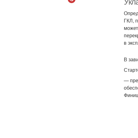
Укл
Опред
ГКЛ, 
может
перек
в экс
В зав
Старт
— пре
обесп
Фини