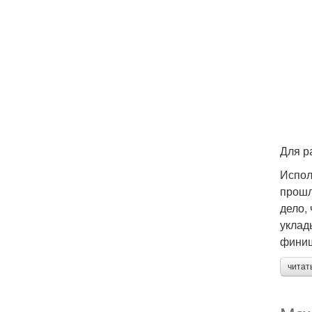
Для р
Испол
прошл
дело,
уклад
финиш
читат