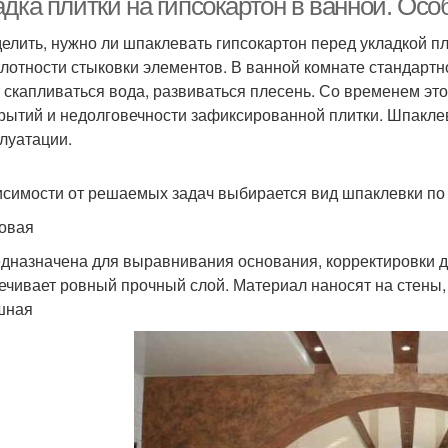
адка плитки на гипсокартон в ванной. Ос
елить, нужно ли шпаклевать гипсокартон перед укладкой пл
плотности стыковки элементов. В ванной комнате стандартн
 скапливаться вода, развиваться плесень. Со временем эт
рытий и недолговечности зафиксированной плитки. Шпакле
плуатации.
исимости от решаемых задач выбирается вид шпаклевки по
овая
дназначена для выравнивания основания, корректировки д
ечивает ровный прочный слой. Материал наносят на стены
шная