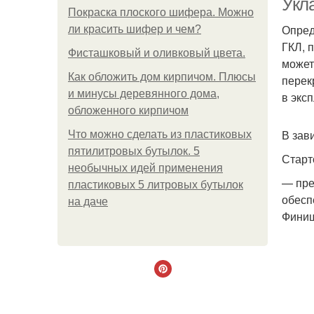
Укл
Покраска плоского шифера. Можно
Опред
ли красить шифер и чем?
ГКЛ, 
Фисташковый и оливковый цвета.
может
Как обложить дом кирпичом. Плюсы
перек
и минусы деревянного дома,
в экс
обложенного кирпичом
В зав
Что можно сделать из пластиковых
пятилитровых бутылок. 5
Старт
необычных идей применения
— пре
пластиковых 5 литровых бутылок
обесп
на даче
Фини