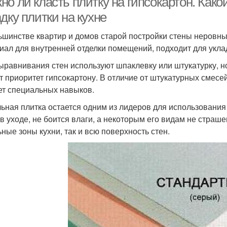
о ли класть плитку на гипсокартон. Како
дку плитки на кухне
ьшинстве квартир и домов старой постройки стены неровны
иал для внутренней отделки помещений, подходит для укла
ыравнивания стен используют шпаклевку или штукатурку, н
т приоритет гипсокартону. В отличие от штукатурных смесей 
ет специальных навыков.
ьная плитка остается одним из лидеров для использования 
 в уходе, не боится влаги, а некоторым его видам не стра
ьные зоны кухни, так и всю поверхность стен.