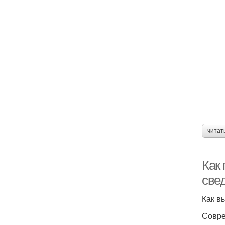
читат
Как
све
Как в
Совре