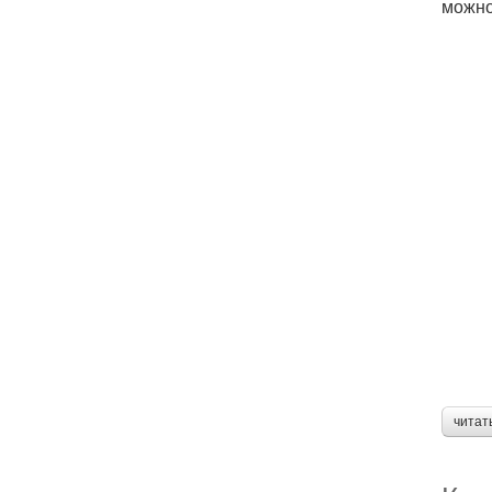
можно
читат