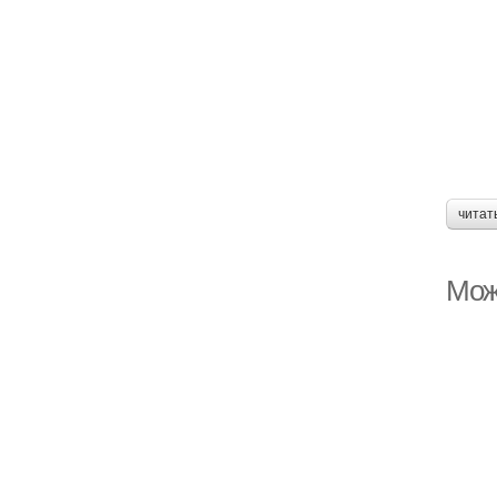
читат
Мож