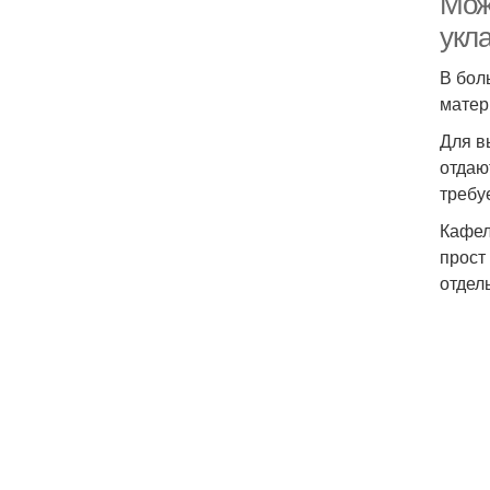
Можн
укла
В бол
матер
Для в
отдаю
требу
Кафел
прост
отдел