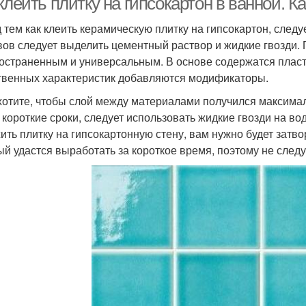
клеить плитку на гипсокартон в ванной. К
 тем как клеить керамическую плитку на гипсокартон, след
вов следует выделить цементный раствор и жидкие гвозди.
остраненным и универсальным. В основе содержатся пласт
твенных характеристик добавляются модификаторы.
хотите, чтобы слой между материалами получился максимал
 короткие сроки, следует использовать жидкие гвозди на в
ить плитку на гипсокартонную стену, вам нужно будет затво
ый удастся выработать за короткое время, поэтому не след