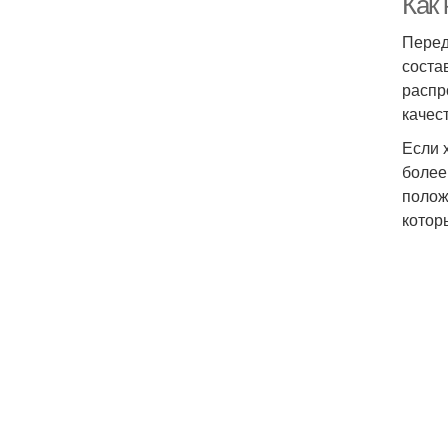
Как 
Перед
соста
распр
качес
Если 
более
полож
котор