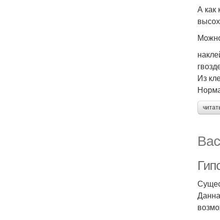
А как
высох
Можно
накле
гвозд
Из кл
Норма
читат
Вас
Гип
Сущес
Данна
возмо