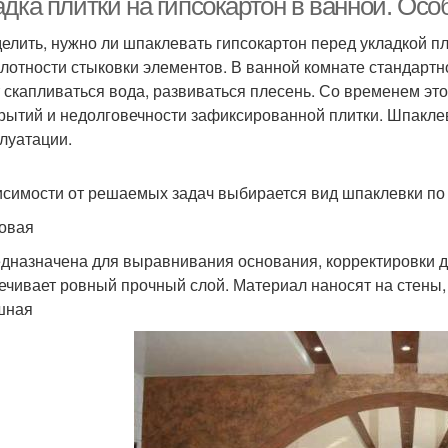
адка плитки на гипсокартон в ванной. Ос
елить, нужно ли шпаклевать гипсокартон перед укладкой пл
плотности стыковки элементов. В ванной комнате стандартн
 скапливаться вода, развиваться плесень. Со временем эт
рытий и недолговечности зафиксированной плитки. Шпакле
плуатации.
исимости от решаемых задач выбирается вид шпаклевки по
овая
дназначена для выравнивания основания, корректировки д
ечивает ровный прочный слой. Материал наносят на стены
шная