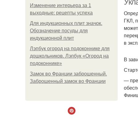
Укл
Изменение интерьера за 1
Опред
выходные: рецепты успеха
ГКЛ, 
Для индукционных плит значок.
может
Обозначение посуды для
перек
индукционной плит
в экс
Лэпбук огород на подоконнике для
дошкольников. Лэпбук «Огород на
В зав
подоконнике»
Старт
Замок во Франции заброшенный.
— пре
Заброшенный замок во Франции
обесп
Фини