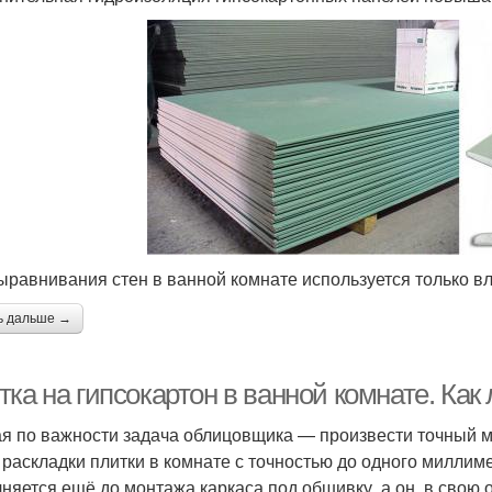
ыравнивания стен в ванной комнате используется только вл
ь дальше →
ка на гипсокартон в ванной комнате. Как
я по важности задача облицовщика — произвести точный 
 раскладки плитки в комнате с точностью до одного миллиме
няется ещё до монтажа каркаса под обшивку, а он, в свою