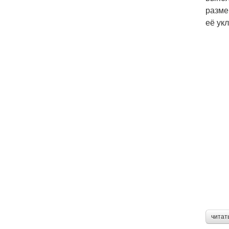
разме
её ук
читат