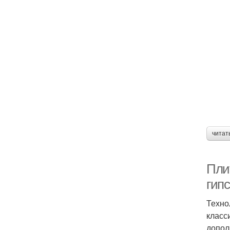
читат
Плит
гипс
Техно
класс
допол