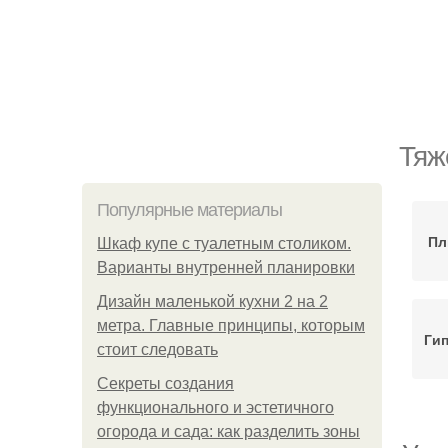
Тяж
Популярные материалы
Пл
Шкаф купе с туалетным столиком.
Варианты внутренней планировки
Дизайн маленькой кухни 2 на 2
метра. Главные принципы, которым
Гип
стоит следовать
Секреты создания
функционального и эстетичного
огорода и сада: как разделить зоны