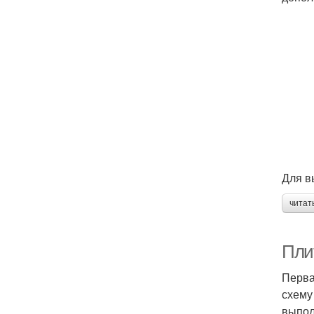
Для в
читат
Плит
Перва
схему
выпол