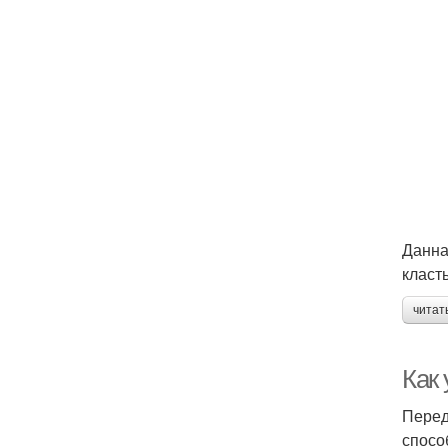
Данна
класт
читат
Как 
Перед
спосо