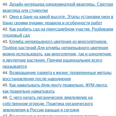
40.
Дизайн интерьера однокомнатной квартиры. Светлая
квартира для студентки
41.
Окно в бане на какой высоте. Этапы установки окон в
баню своими руками: правила и особенности работ
42.
Как разбить сад на приусадебном участке. Разбиваем
плодовый сад
43.
Клумба непрерывного цветения из многолетников.
Подбор растений Для клумбы непрерывного цветения
можно использовать, как многолетние, так и однолетние,
и двулетние растения. Причем рациональнее всего
оказывается
44.
Возвращение паркета к жизни: проверенные методы
восстановления после наводнения
45.
Как наматывать фум-ленту правильно. ФУМ-лента:
как правильно наматывать
46.
С чего начать органическое земледелие на
собственном огороде. Практика органического
земледелия в России раньше и сегодня
47.
Вентиляция в подвале гаража своими руками.