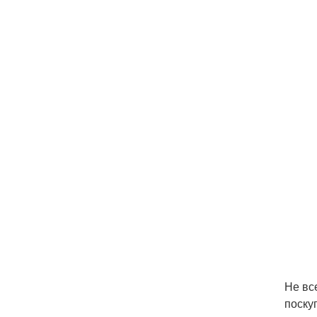
Не вс
поску