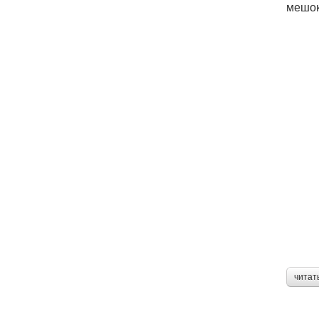
мешок
читат