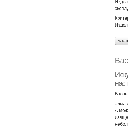
Издел
экспл
Крите
Издел
читат
Вас
Иску
нас
В юве
алмаз
А меж
изящн
небол