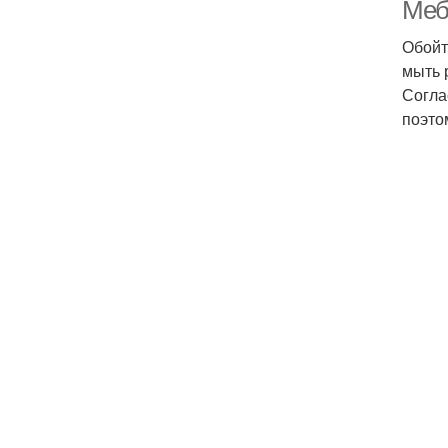
Меб
Обойт
мыть 
Согла
поэто