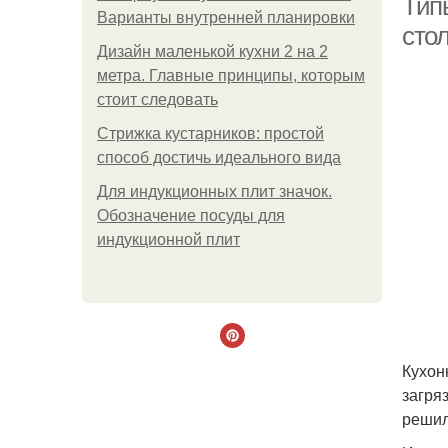
Тип
Варианты внутренней планировки
сто
Дизайн маленькой кухни 2 на 2
метра. Главные принципы, которым
стоит следовать
Стрижка кустарников: простой
способ достичь идеального вида
Для индукционных плит значок.
Обозначение посуды для
индукционной плит
Кухон
загря
решил