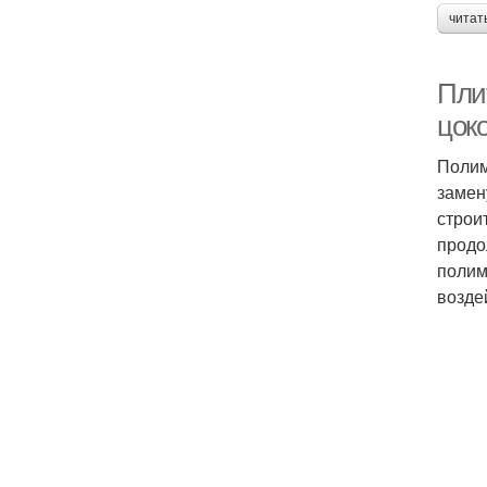
читат
Пли
цок
Полим
замен
строи
продо
полим
возде