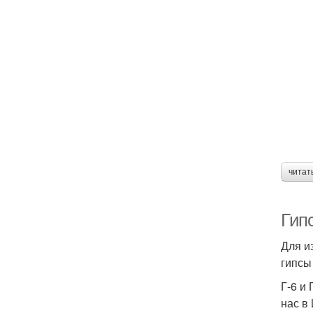
читат
Гипс
Для и
гипсы
Г-6 и
нас в 