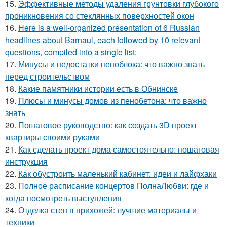
15.
Эффективные методы удаления грунтовки глубокого
проникновения со стеклянных поверхностей окон
16.
Here is a well-organized presentation of 6 Russian
headlines about Barnaul, each followed by 10 relevant
questions, compiled into a single list:
17.
Минусы и недостатки пеноблока: что важно знать
перед строительством
18.
Какие памятники истории есть в Обнинске
19.
Плюсы и минусы домов из пенобетона: что важно
знать
20.
Пошаговое руководство: как создать 3D проект
квартиры своими руками
21.
Как сделать проект дома самостоятельно: пошаговая
инструкция
22.
Как обустроить маленький кабинет: идеи и лайфхаки
23.
Полное расписание концертов ПолнаЛюбви: где и
когда посмотреть выступления
24.
Отделка стен в прихожей: лучшие материалы и
техники