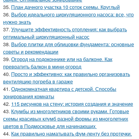
35.
План дачного участка 10 соток схемы. Круглый
36.
Выбор идеального циркуляционного насоса: все, что
нужно знать
37.
Улучшите эффективность отопления: как выбрать
оптимальный циркуляционный насос
38.
Выбор плитки для облицовки фундамента: основные
советы и рекомендации
39.
Огород на подоконнике или на балконе. Как
превратить балкон в мини-огород
40.
Просто и эффективно: как правильно организовать
вентиляцию погреба в гараже
41.
Однокомнатная квартира с детской. Способы
зонирования комнаты
42.
115 рисунков на стену: история создания и значение
43.
Клумбы из многолетников своими руками. Готовые
схемы красивых клумб разной формы из многолетних
цветов в Подмосковье для начинающих
44.
Как правильно наматывать фум-ленту без протечки.