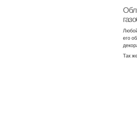
Обл
газ
Любой
его о
декор
Так ж