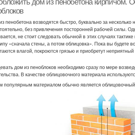
 обложить дом из пенобетона кирпичом. 
облоков
из пенобетона возводятся быстро, буквально за несколько 
тоятельно, без привлечения посторонней рабочей силы. Од
ивается, не стоит следовать обычной в этих случаях тактик
ипу «сначала стены, а потом облицовка». Пока вы будете 
таются влагой, покроются грязью и приобретут неприятный 
евать дом из пеноблоков необходимо сразу по мере возвед
тельства. В качестве облицовочного материала используютс
 популярным материалом обычно является облицовочный 