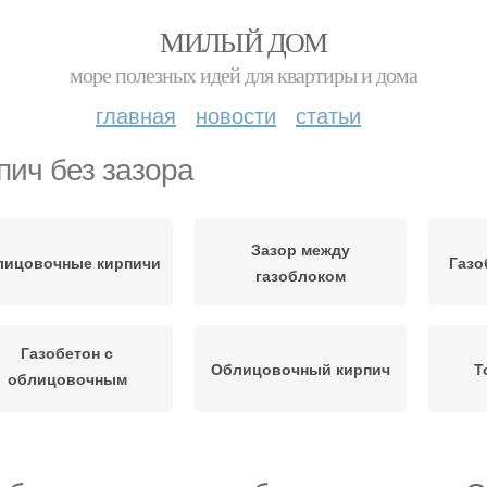
МИЛЫЙ ДОМ
море полезных идей для квартиры и дома
главная
новости
статьи
пич без зазора
Зазор между
лицовочные кирпичи
Газо
газоблоком
Газобетон с
Облицовочный кирпич
Т
облицовочным
кирпичом