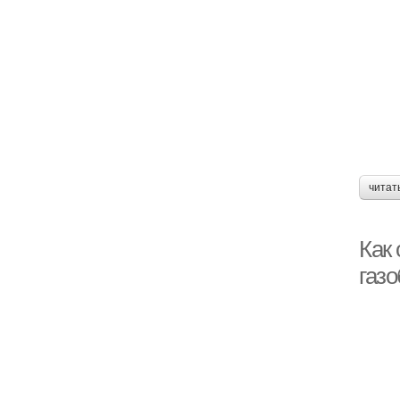
читат
Как
газо