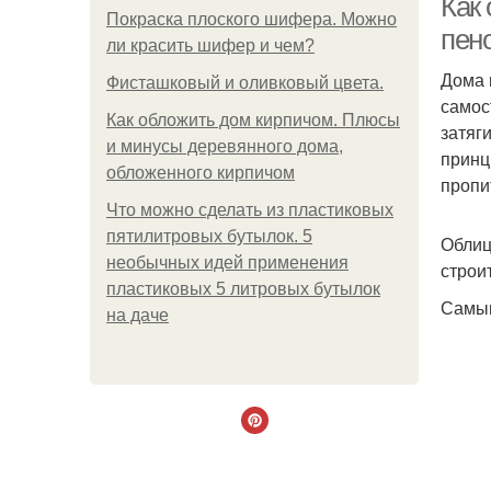
Как
Покраска плоского шифера. Можно
пен
ли красить шифер и чем?
Дома 
Фисташковый и оливковый цвета.
самос
Как обложить дом кирпичом. Плюсы
затяг
и минусы деревянного дома,
принц
обложенного кирпичом
пропи
Что можно сделать из пластиковых
пятилитровых бутылок. 5
Облиц
необычных идей применения
строи
пластиковых 5 литровых бутылок
Самым
на даче