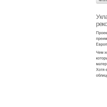
читат
Укл
рек
Проек
преим
Европ
Чем х
котор
матер
Хотя 
облиц