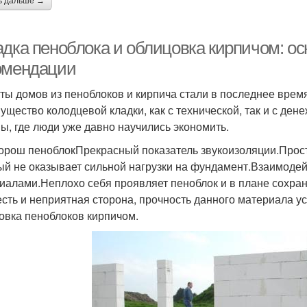
ь дальше →
адка пеноблока и облицовка кирпичом: о
омендации
ты домов из пеноблоков и кирпича стали в последнее врем
ущество колодцевой кладки, как с технической, так и с ден
ы, где люди уже давно научились экономить.
орош пеноблокПрекрасный показатель звукоизоляции.Прост
ый не оказывает сильной нагрузки на фундамент.Взаимоде
иалами.Неплохо себя проявляет пеноблок и в плане сохра
есть и неприятная сторона, прочность данного материала ус
овка пеноблоков кирпичом.