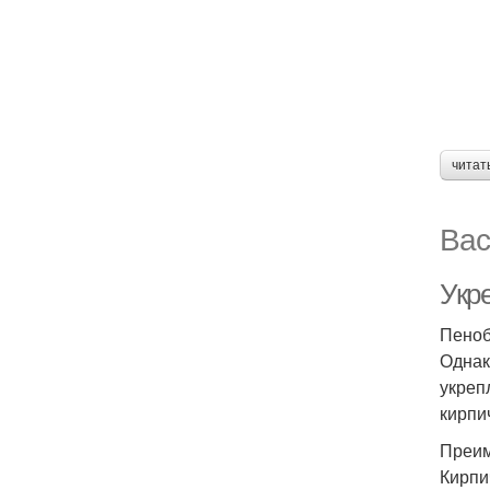
читат
Вас
Укр
Пеноб
Однак
укреп
кирпи
Преим
Кирпи