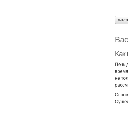
читат
Вас
Как 
Печь 
время
не то
рассм
Основ
Сущес