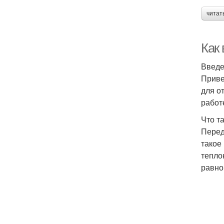
читат
Как
Введ
Приве
для о
работ
Что т
Перед
такое
тепло
равно