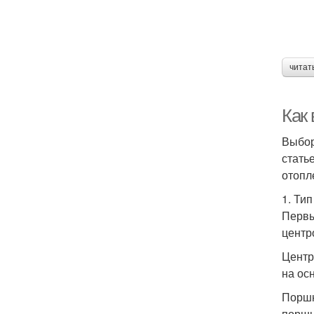
читат
Как
Выбор
стать
отопл
1. Ти
Первы
центр
Центр
на ос
Поршн
поршн