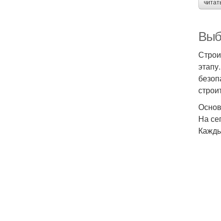
читат
Выб
Строи
этапу
безоп
строи
Основ
На се
Кажды