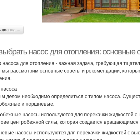
ь дальше →
 выбрать насос для отопления: основные
 насоса для отопления - важная задача, требующая тщател
е мы рассмотрим основные советы и рекомендации, которые
ения.
п насоса
м делом необходимо определиться с типом насоса. Сущест
обежные и поршневые.
обежные насосы используются для перекачки жидкостей с 
нове центробежной силы, которая создается вращающимся 
евые насосы используются для перекачки жидкостей с выс
я, который перемещается внутри цилиндра.