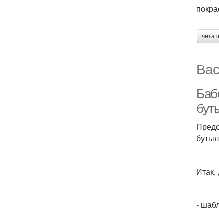
покра
читат
Вас
Баб
бут
Предс
бутыл
Итак,
- шаб