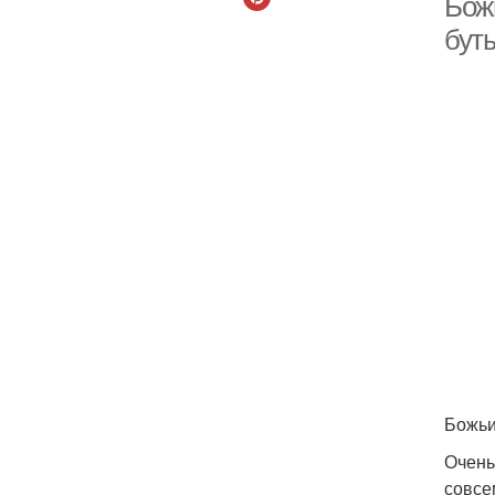
Бож
бут
Божьи
Очень
совсе