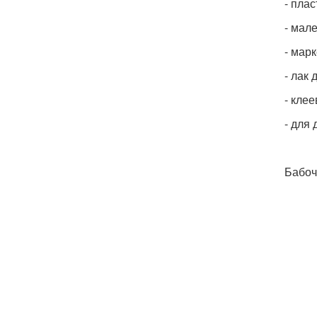
- пла
- мал
- мар
- лак 
- клее
- для 
Бабоч