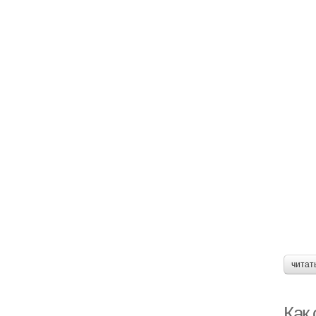
читат
Как