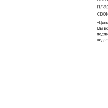
плас
сво
«Цело
Мы вс
подтв
недос