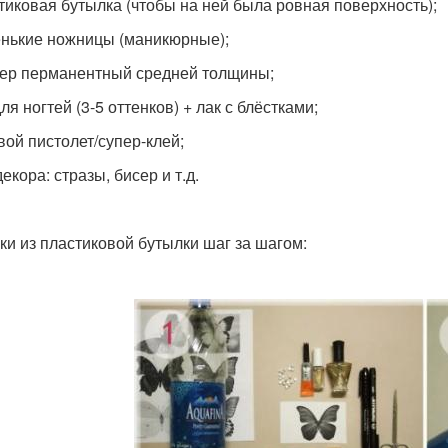
стиковая бутылка (чтобы на ней была ровная поверхность);
енькие ножницы (маникюрные);
кер перманентный средней толщины;
для ногтей (3-5 оттенков) + лак с блёстками;
вой пистолет/супер-клей;
декора: стразы, бисер и т.д.
ки из пластиковой бутылки шаг за шагом: