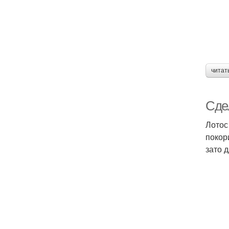
читат
Сде
Лотос
покор
зато 