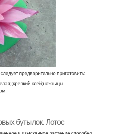
 следует предварительно приготовить:
белая);крепкий клей;ножницы.
ом:
овых бутылок. Лотос
нченное и изысканное растение способно