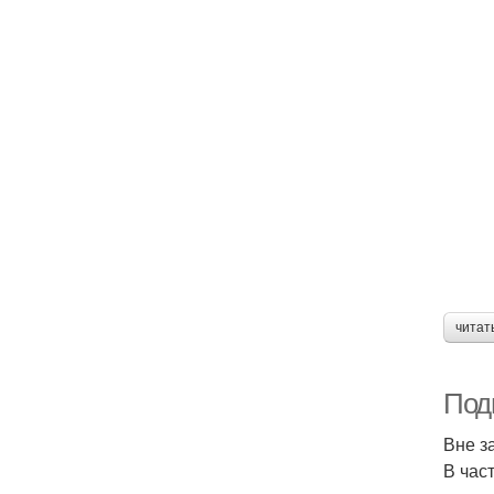
читат
Подг
Вне з
В час