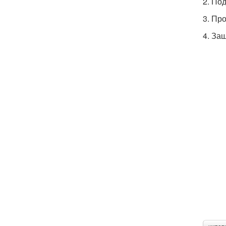
2. По
3. Пр
4. За