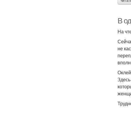
читат
В о
На чт
Сейча
не ка
переп
вполн
Оклей
Здесь
котор
женщ
Трудн