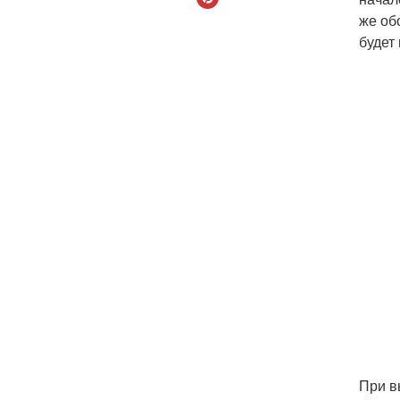
же об
будет
При в