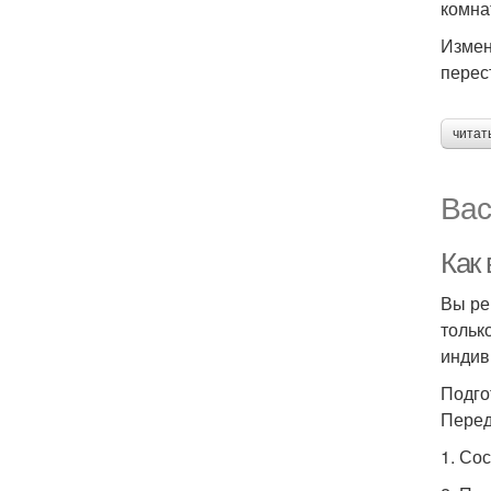
комна
Измен
перес
читат
Вас
Как
Вы ре
тольк
индив
Подго
Перед
1. Со