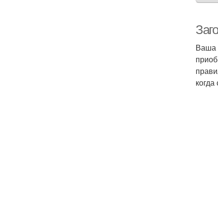
Заго
Ваша 
приоб
прави
когда