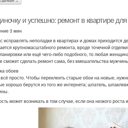
ь дальше →
диночку и успешно: ремонт в квартире дл
ение 3 мин
с исправлять неполадки в квартирах и домах приходится д
сается крупномасштабного ремонта, вроде точечной отделки
ланировки или ещё чего-либо подобного, то любая женщин
е сможет сделать ремонт сама, без вмешательства мужчины
ка обоев
 всё просто. Чтобы переклеить старые обои на новые, нужн
ые хорошо берутся из того же интернета; шпатель, шпаклев
ины.
ость может возникать в том случае, если она низкого роста