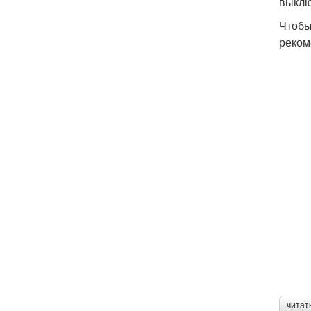
выклю
Чтобы
реком
читат