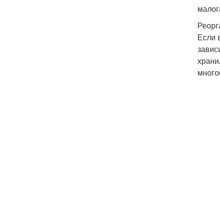
малог
Реорг
Если 
завис
храни
много