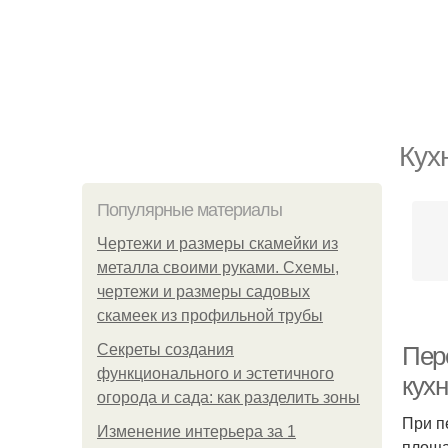
Кух
Популярные материалы
Чертежи и размеры скамейки из
металла своими руками. Схемы,
чертежи и размеры садовых
скамеек из профильной трубы
Секреты создания
Пер
функционального и эстетичного
кухн
огорода и сада: как разделить зоны
При п
Изменение интерьера за 1
площа