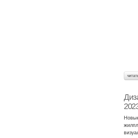
читат
Диз
202
Новые
жилпл
визуа