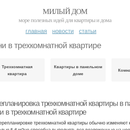
МИЛЫЙ ДОМ
море полезных идей для квартиры и дома
главная
новости
статьи
ни в трехкомнатной квартире
Трехкомнатная
Квартиры в панельном
Комна
квартира
доме
епланировка трехкомнатной квартиры в 
и в трехкомнатной квартире
ерепланировке трехкомнатной квартиры обычно изменяют к
дью 5-6 м2не способна выполнять все возложенные на нее 