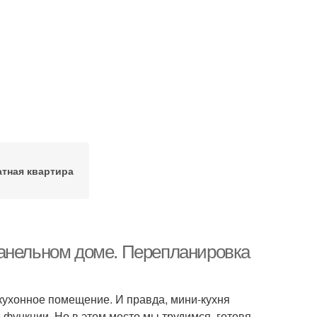
тная квартира
панельном доме. Перепланировка
ухонное помещение. И правда, мини-кухня
функции. Но в этом место мы трудимся, готовя