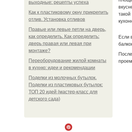
выходные: рецепты успеха
вкусн
Как к пластиковому окну прикрепить
такой
отлив. Установка отливов
кухон
Правые или левые петли на дверь,
Если 
как определить. Как определить:
балко
дверь правая или левая при
монтаже?
После
проем
Переоборудование жилой комнаты
в кухню: идеи и рекомендации
Поделки из молочных бутылок.
Поделки из пластиковых бутылок:
ТОП 20 идей (мастер-класс для
детского сада)