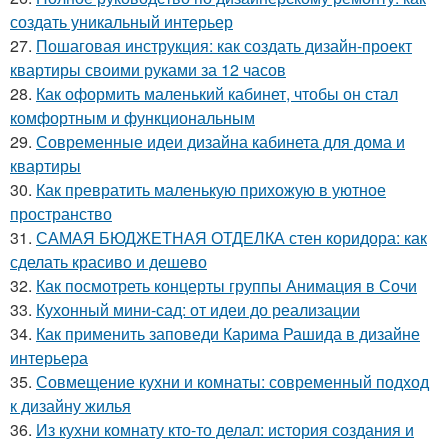
создать уникальный интерьер
27.
Пошаговая инструкция: как создать дизайн-проект
квартиры своими руками за 12 часов
28.
Как оформить маленький кабинет, чтобы он стал
комфортным и функциональным
29.
Современные идеи дизайна кабинета для дома и
квартиры
30.
Как превратить маленькую прихожую в уютное
пространство
31.
САМАЯ БЮДЖЕТНАЯ ОТДЕЛКА стен коридора: как
сделать красиво и дешево
32.
Как посмотреть концерты группы Анимация в Сочи
33.
Кухонный мини-сад: от идеи до реализации
34.
Как применить заповеди Карима Рашида в дизайне
интерьера
35.
Совмещение кухни и комнаты: современный подход
к дизайну жилья
36.
Из кухни комнату кто-то делал: история создания и