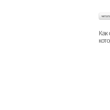
читат
Как 
кот