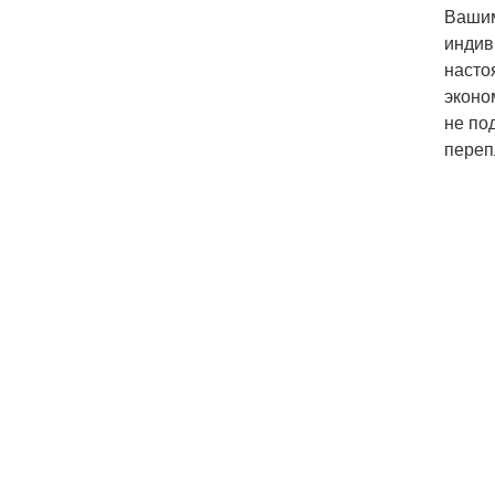
Вашим
индив
насто
эконо
не по
переп