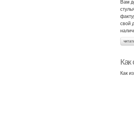
Вам д
стуль
факту
свой 
налич
читат
Как 
Как и