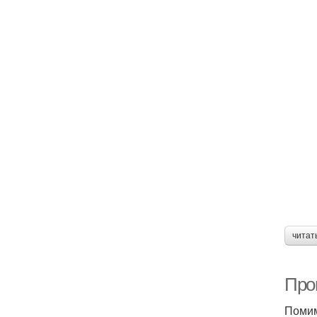
читат
Про
Помим