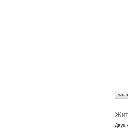
читат
Жит
Двушк