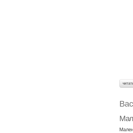
читат
Вас
Мал
Мален