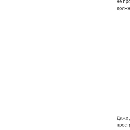
не пр
должн
Даже 
прост