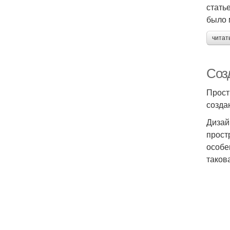
стать
было 
читат
Соз
Прост
созда
Дизай
прост
особе
таков