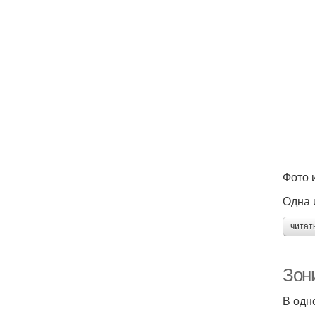
Фото и
Одна 
читат
Зон
В одн