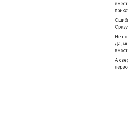
вмест
прихо
Ошибк
Сразу
Не ст
Да, м
вмест
А све
перво