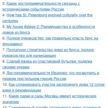
3.
Какие достопримечательности связаны с
историческими событиями России
4.
How has St. Petersburg evolved culturally over the
centuries
5.
My house #stage 2: Преимущества и особенности
домов из бруса
6.
Полное руководство: как правильно класть брус на
фундамент
7.
Поэтапное строительство дома из бруса: полное
руководство для начинающих
8.
Сделай ёжика из пластиковой бутылки: поделка
своими руками
9.
Достопримечательности Иваново: что посмотреть в
первом текстильном городе России
10.
Как спланировать участок загородного дома 12 соток:
идеи и рекомендации
11.
Какие парки и сады Москвы имеют историческое
значение
12.
Современный дизайн загородного дома: основные