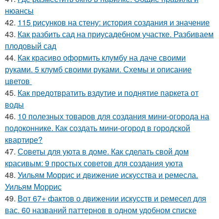
нюансы
42.
115 рисунков на стену: история создания и значение
43.
Как разбить сад на приусадебном участке. Разбиваем
плодовый сад
44.
Как красиво оформить клумбу на даче своими
руками. 5 клумб своими руками. Схемы и описание
цветов
45.
Как предотвратить вздутие и поднятие паркета от
воды
46.
10 полезных товаров для создания мини-огорода на
подоконнике. Как создать мини-огород в городской
квартире?
47.
Советы для уюта в доме. Как сделать свой дом
красивым: 9 простых советов для создания уюта
48.
Уильям Моррис и движение искусства и ремесла.
Уильям Моррис
49.
Вот 67+ фактов о движении искусств и ремесел для
вас. 60 названий паттернов в одном удобном списке