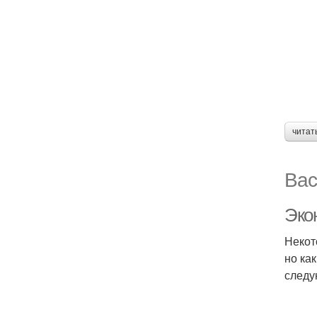
читат
Вас
Эко
Некот
но ка
следу