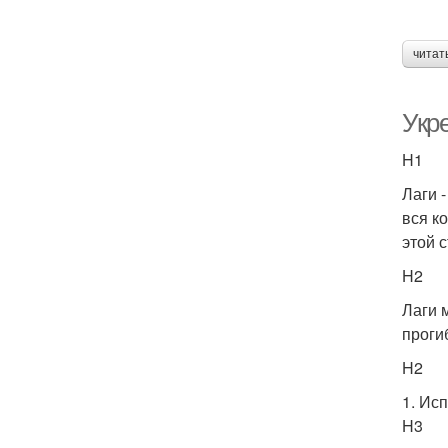
читат
Укр
H1
Лаги 
вся к
этой 
H2
Лаги 
проги
H2
1. Ис
H3