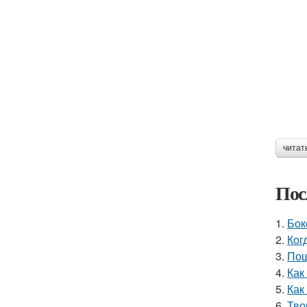
читат
Пос
1.
Бок
2.
Ког
3.
Пош
4.
Как
5.
Как
6.
Тво