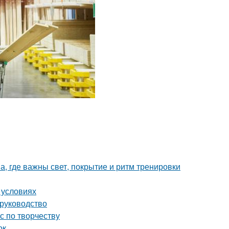
а, где важны свет, покрытие и ритм тренировки
 условиях
 руководство
с по творчеству
ок