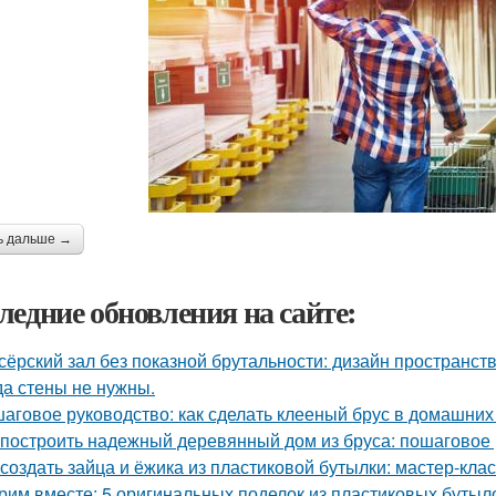
ь дальше →
ледние обновления на сайте:
сёрский зал без показной брутальности: дизайн пространств
да стены не нужны.
аговое руководство: как сделать клееный брус в домашних
 построить надежный деревянный дом из бруса: пошаговое
 создать зайца и ёжика из пластиковой бутылки: мастер-клас
рим вместе: 5 оригинальных поделок из пластиковых бутыл