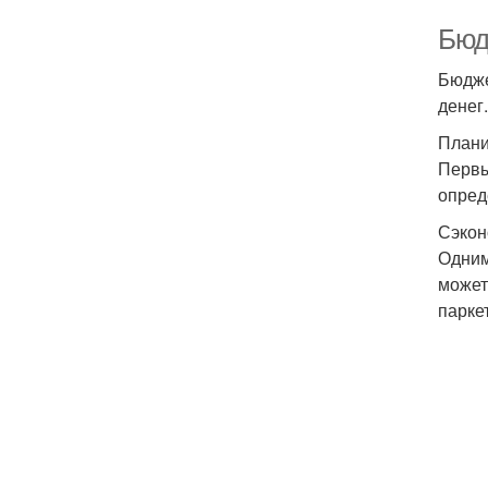
Бюд
Бюдже
денег
Плани
Первы
опред
Сэкон
Одним
может
парке