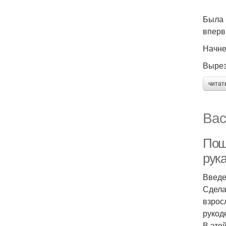
Была 
вперв
Начне
Вырез
читат
Вас
Пош
рук
Введ
Сдела
взрос
рукод
В это