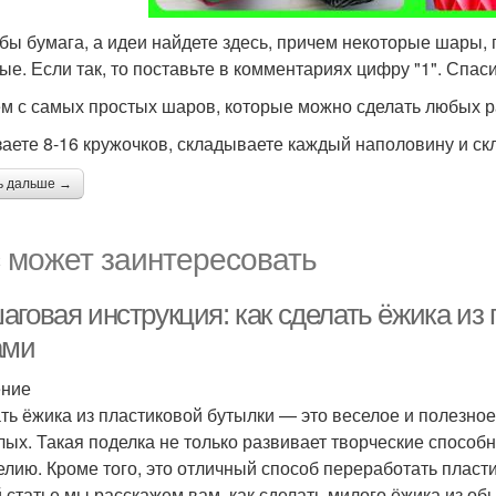
бы бумага, а идеи найдете здесь, причем некоторые шары, п
ые. Если так, то поставьте в комментариях цифру "1". Спаси
м с самых простых шаров, которые можно сделать любых р
аете 8-16 кружочков, складываете каждый наполовину и скл
ь дальше →
 может заинтересовать
аговая инструкция: как сделать ёжика из
ами
ение
ть ёжика из пластиковой бутылки — это веселое и полезное 
лых. Такая поделка не только развивает творческие способн
елию. Кроме того, это отличный способ переработать пласти
й статье мы расскажем вам, как сделать милого ёжика из об