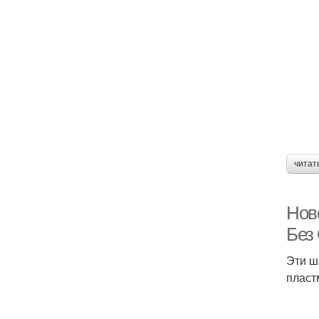
читат
Нов
Без
Эти ш
пласт