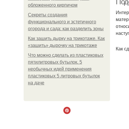
Под
обложенного кирпичом
Интер
Секреты создания
матер
функционального и эстетичного
относ
огорода и сада: как разделить зоны
насту
Как зашить дырку на трикотаже. Как
«зашить» дырочку на трикотаже
Как с
Что можно сделать из пластиковых
пятилитровых бутылок. 5
необычных идей применения
пластиковых 5 литровых бутылок
на даче