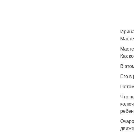
Ирина
Масте
Масте
Как к
В это
Его в
Потому
Что п
колюч
ребен
Очаро
движе