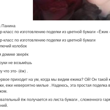
 Панина
р-класс по изготовлению поделки из цветной бумаги «Ёжик
р-класс по изготовлению поделки из цветной бумаги
олючий колобок
м домике зверёк
 руки не возьмёшь
 что это- (ёж) .
ервое приходит на ум, когда мы видим ежика? Ой! Он такой к
ки, ежи невероятно милые . Надеюсь, эта простая поделка 
ком.
вательный ёж получается из листа бумаги , сложенного гар
ний.