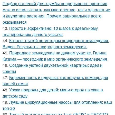
Подбор растений Для клумбы непрерывного цветения
можно использовать, как многолетние, так и однолетние,
и двулетние растения. Причем рациональнее всего
оказывается
43.
Просто и эффективно: 10 шагов к идеальному
планированию дачного участка
44.
Каталог статей по методам природного земледелия.
Видео. Результаты природного земледелия.
45.
Природное земледелие на дачном участке. Галина
Кизима — проводник в мир органического земледелия
46.
Создание уютной двухэтажной квартиры: идеи и
советы
47.
Беременность и однушка: как получить помощь для
вашей семьи
48.
Уроки природы для детей: мини-огород на окне в
детском саду
49.
Лучшие циркуляционные насосы для отопления: наш
топ-20
50.
Теплый пол под ламинат за 1час ЛЕГКО и ПРОСТО.