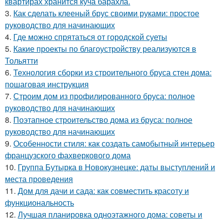
квартирах хранится куча барахла.
3.
Как сделать клееный брус своими руками: простое
руководство для начинающих
4.
Где можно спрятаться от городской суеты
5.
Какие проекты по благоустройству реализуются в
Тольятти
6.
Технология сборки из строительного бруса стен дома:
пошаговая инструкция
7.
Строим дом из профилированного бруса: полное
руководство для начинающих
8.
Поэтапное строительство дома из бруса: полное
руководство для начинающих
9.
Особенности стиля: как создать самобытный интерьер
французского фахверкового дома
10.
Группа Бутырка в Новокузнецке: даты выступлений и
места проведения
11.
Дом для дачи и сада: как совместить красоту и
функциональность
12.
Лучшая планировка одноэтажного дома: советы и