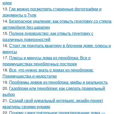
идеи
13.
Где можно посмотреть старинные фотографии и
документы о Туле
14.
Безопасное удаление: как отмыть грунтовку со стекла
автомобиля без царапин
15.
Полное руководство: как отмыть грунтовку с
различных поверхностей
16.
Стоит ли покупать квартиру в блочном доме: плюсы и
минусы
17.
Плюсы и минусы дома из пеноблока: Все о
преимуществах пеноблочных построек
18.
Все, что нужно знать о домах из пеноблоков:
Преимущества и недостатки
19.
Проблемы домов из пеноблока: мифы и реальность
20.
Газоблоки или пеноблоки: как сделать правильный
выбор
21.
Создай свой идеальный интерьер: дизайн-проект
квартиры своими руками
22.
Почему самостоятельное проектирование дома —