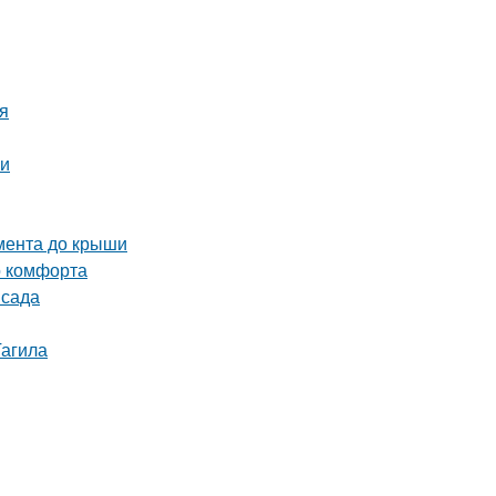
ия
ми
амента до крыши
о комфорта
 сада
Тагила