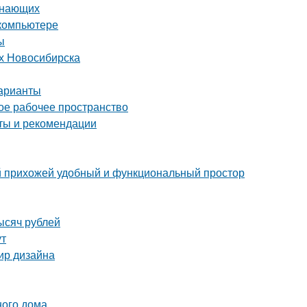
инающих
 компьютере
ы
ях Новосибирска
варианты
ое рабочее пространство
еты и рекомендации
ой прихожей удобный и функциональный простор
ысяч рублей
ут
мир дизайна
ного дома