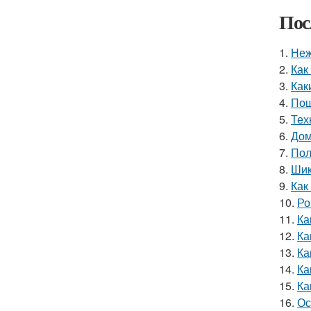
Пос
1.
Неж
2.
Как
3.
Как
4.
Пош
5.
Тех
6.
Дом
7.
Пол
8.
Шик
9.
Как
10.
Ро
11.
Ка
12.
Ка
13.
Ка
14.
Ка
15.
Ка
16.
Ос