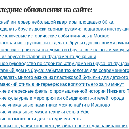
ледние обновления на сайте:
ный интерьер небольшой квартиры площадью 36 кв.
 сделать брус из доски своими руками: пошаговая инструкц
ие ключевые исторические событияились в Москве
аговая инструкция: как сделать брус из досок своими рука
нология строительства домов из бруса: все плюсы и минусы
 из бруса: 9 этапов от фундамента до крыши
ное руководство по строительству дома из бруса: от фунд
арный дом из бруса: забытая технология для современног
 сделать милого ежика из пластиковой бутылки для детского
манский стиль в интерьере: как воплотить его за 10 минут
кие интересные факты о промышленной истории Нижнего 
кие культурные мероприятия объединяют жителей города
кие уникальные памятники можно найти в Иваново
кие уникальные музеи техники есть в Уфе
кие возможности для экотуризма есть
новы создания хорошего дизайна: советы для начинающих