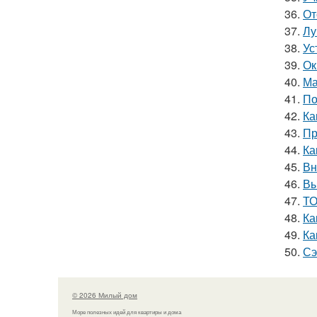
36.
От
37.
Лу
38.
Ус
39.
Ок
40.
Ма
41.
По
42.
Ка
43.
Пр
44.
Ка
45.
Вн
46.
Вы
47.
ТО
48.
Ка
49.
Ка
50.
Сэ
© 2026 Милый дом
Море полезных идей для квартиры и дома