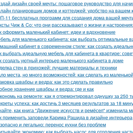
здай дизайн своей мечты: пошаговое руководство для нач
лайн планировщик домов и коттеджей: удобство на вашем
П-11 бесплатных программ для создания дома вашей мечт
ксты Чиж & Co: что они рассказывают о жизни и настроени
к оформить маленький кабинет: идеи и вдохновение
бель для маленького кабинета: как выбрать оптимальные 
машний кабинет в современном стиле: как создать идеальн
к выбрать идеальную мебель для кабинета в квартире: сов
к создать уютный интерьер маленького кабинета в доме
делка стен в прихожей: лучшие материалы и техники
ло места, но много возможностей: как сделать из маленьк
аковка швабры и ведра: как это сделать правильно
обное хранение швабры и ведра: где и как
кономь на ремонте: как я отремонтировал однушку за 250 т
креты успеха: как достичь 3 месяцев результатов за 18 мин
найте, как книга "Движение искусств и ремёсел" изменила 
к применить заповеди Карима Рашида в дизайне интерьера
зопасно и легально: перенос кухни без проблем
итывайте экономию: как выбрать насос для отопления част