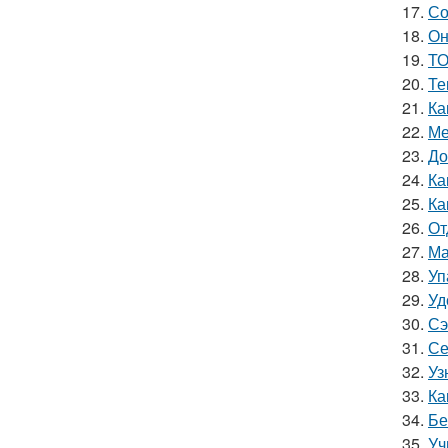
17.
Со
18.
Он
19.
ТО
20.
Те
21.
Ка
22.
Ме
23.
До
24.
Ка
25.
Ка
26.
От
27.
Ма
28.
Уп
29.
Уд
30.
Сэ
31.
Се
32.
Уз
33.
Ка
34.
Бе
35.
Уч