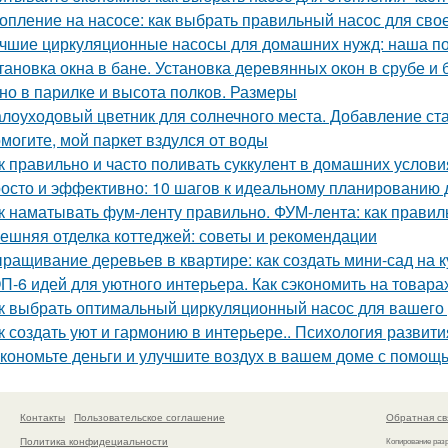
опление на насосе: как выбрать правильный насос для сво
чшие циркуляционные насосы для домашних нужд: наша п
тановка окна в бане. Установка деревянных окон в срубе и 
но в парилке и высота полков. Размеры
лоуходовый цветник для солнечного места. Добавление ста
могите, мой паркет вздулся от воды
к правильно и часто поливать суккулент в домашних услови
осто и эффективно: 10 шагов к идеальному планированию 
к наматывать фум-ленту правильно. ФУМ-лента: как прави
ешняя отделка коттеджей: советы и рекомендации
ращивание деревьев в квартире: как создать мини-сад на к
П-6 идей для уютного интерьера. Как сэкономить на товара
к выбрать оптимальный циркуляционный насос для вашего
к создать уют и гармонию в интерьере.. Психология развити
кономьте деньги и улучшите воздух в вашем доме с помо
Контакты
Пользовательское соглашение
Обратная св
Политика конфидециальности
Копирование раз