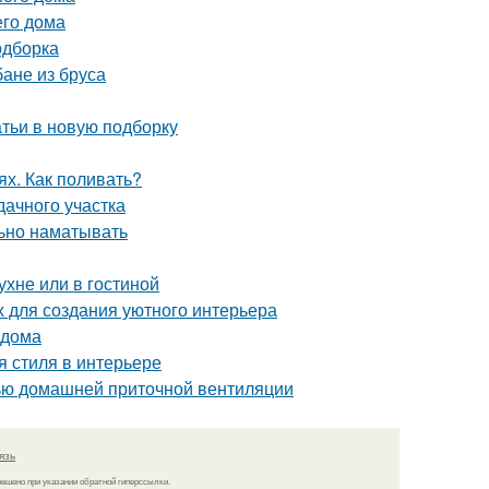
его дома
одборка
бане из бруса
тьи в новую подборку
ях. Как поливать?
дачного участка
льно наматывать
ухне или в гостиной
х для создания уютного интерьера
 дома
я стиля в интерьере
щью домашней приточной вентиляции
язь
решено при указании обратной гиперссылки.