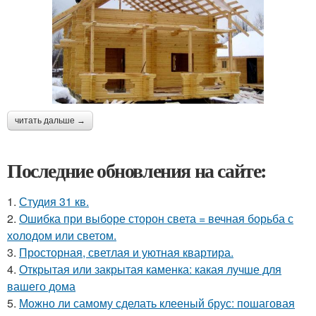
читать дальше →
Последние обновления на сайте:
1.
Студия 31 кв.
2.
Ошибка при выборе сторон света = вечная борьба с
холодом или светом.
3.
Просторная, светлая и уютная квартира.
4.
Открытая или закрытая каменка: какая лучше для
вашего дома
5.
Можно ли самому сделать клееный брус: пошаговая