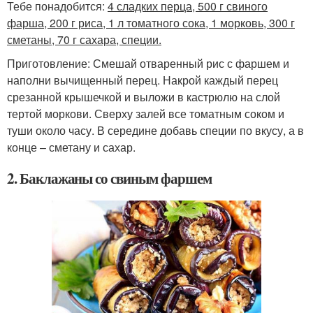
Тебе понадобится:
4 сладких перца, 500 г свиного
фарша, 200 г риса, 1 л томатного сока, 1 морковь, 300 г
сметаны, 70 г сахара, специи.
Приготовление: Смешай отваренный рис с фаршем и
наполни вычищенный перец. Накрой каждый перец
срезанной крышечкой и выложи в кастрюлю на слой
тертой моркови. Сверху залей все томатным соком и
туши около часу. В середине добавь специи по вкусу, а в
конце – сметану и сахар.
2. Баклажаны со свиным фаршем