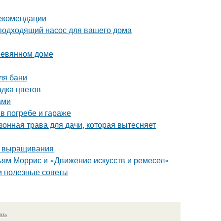
рекомендации
подходящий насос для вашего дома
еревянном доме
ля бани
адка цветов
ами
в погребе и гараже
зонная трава для дачи, которая вытесняет
о выращивания
ьям Моррис и «Движение искусств и ремесел»
 и полезные советы
язь