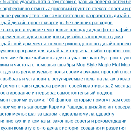
к быстро удалить пятна грунтовки с разных поверхностей б
к эффективно отмыть акриловый грунт со стекла: советы и
лное руководство: как самостоятельно разработать дизайн
здай дизайн-проект квартиры без лишних расходов
е находятся лучшие смотровые площадки для фотографий 
временные идеи планировки дизайна загородного дома
здай свой дом мечты: полное руководство по дизайн-проек
лучших программ для дизайна интерьера: выбор професси
ленькие белые кабинеты для на участке: как обустроить ую
жим и чистота с помощью швабры Mop Style Magic Flat Mop
к сделать регулируемые полы своими руками: простой спос
к выбрать и установить регулируемые полы на лагах в квар
Y ремонт: как я сделала ремонт своей квартиры за 2 месяца
оектирование интерьера: самостоятельный подход
монт своими руками: 100 фактов, которые помогут вам сэко
к применить заповеди Карима Рашида в дизайне интерьера
асток мечты: шаг за шагом к идеальному ландшафту
ияние кухни и комнаты: законные советы и рекомендации
 кухни комнату кто-то делал: история создания и развития