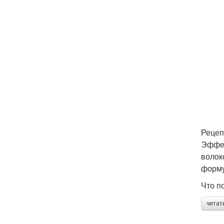
Рецеп
Эффек
волок
форму
Что п
читат