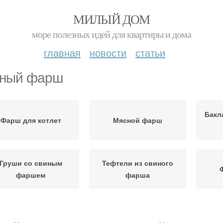
МИЛЫЙ ДОМ
море полезных идей для квартиры и дома
главная
новости
статьи
ный фарш
Бакл
Фарш для котлет
Мясной фарш
Груши со свиным
Тефтели из свиного
фаршем
фарша
лоньеза со свиным
Фарш для пельменей
Фа