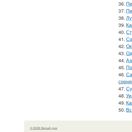
36.
Пе
37.
Пе
38.
Лу
39.
Ка
40.
Ст
41.
Со
42.
Ок
43.
Од
44.
Аз
45.
По
46.
Са
сорня
47.
Су
48.
Уи
49.
Ка
50.
Вс
© 2026 Милый дом