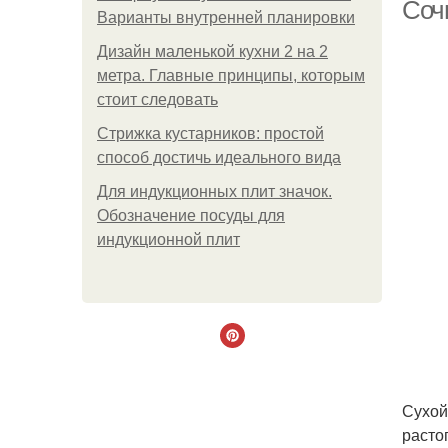
Соч
Варианты внутренней планировки
Дизайн маленькой кухни 2 на 2
метра. Главные принципы, которым
стоит следовать
Стрижка кустарников: простой
способ достичь идеального вида
Для индукционных плит значок.
Обозначение посуды для
индукционной плит
Сухой
расто