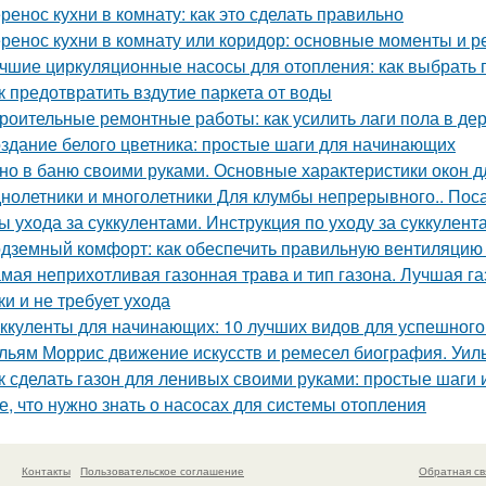
ренос кухни в комнату: как это сделать правильно
ренос кухни в комнату или коридор: основные моменты и 
чшие циркуляционные насосы для отопления: как выбрать 
к предотвратить вздутие паркета от воды
роительные ремонтные работы: как усилить лаги пола в д
здание белого цветника: простые шаги для начинающих
но в баню своими руками. Основные характеристики окон д
нолетники и многолетники Для клумбы непрерывного.. Пос
ы ухода за суккулентами. Инструкция по уходу за суккулент
дземный комфорт: как обеспечить правильную вентиляцию 
мая неприхотливая газонная трава и тип газона. Лучшая га
ки и не требует ухода
ккуленты для начинающих: 10 лучших видов для успешног
льям Моррис движение искусств и ремесел биография. Уил
к сделать газон для ленивых своими руками: простые шаги
е, что нужно знать о насосах для системы отопления
Контакты
Пользовательское соглашение
Обратная св