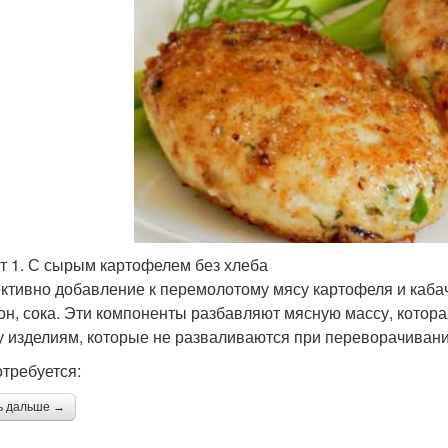
т 1. С сырым картофелем без хлеба
тивно добавление к перемолотому мясу картофеля и кабач
он, сока. Эти компоненты разбавляют мясную массу, котора
 изделиям, которые не разваливаются при переворачивани
отребуется:
ь дальше →