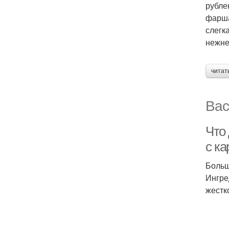
рубле
фарша
слегк
нежне
читат
Вас
Что 
с к
Больш
Ингре
жестк