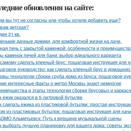
ледние обновления на сайте:
ем вы тут не согласны или чтобы хотели добавить еще?
 вам детская?
дия 31 кв.
енькие дачные домики, для комфортной жизни на даче.
ная печь с закрытой каменкой: особенности и преимуществ
ы каменок печей для бани: выбор идеального варианта
 самому сделать клееный брус: пошаговая инструкция для
аговое руководство: как сделать клееный брус в домашних
овы технологии сборки сруба дома из бруса: пошаговое ру
кие интересные факты о метро Москвы знают немногие
еимущества и этапы технологии сборки брусовых и каркас
к ежик оказался в 5-литровой бутылке
к сделать ежика из пластиковой бутылки: простая инструкци
ик из пластиковых бутылок: пошаговая инструкция для на
GMO Альметьевск: Путь к вершине музыкальной сцены
к выбрать лучшую планировку для вашего дома: советы экс