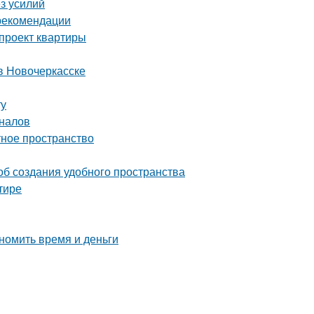
ез усилий
 рекомендации
-проект квартиры
в Новочеркасске
ту
оналов
тное пространство
об создания удобного пространства
тире
номить время и деньги