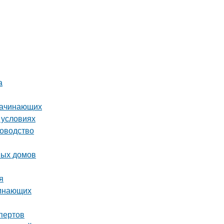
а
 начинающих
 условиях
ководство
ных домов
я
чинающих
пертов