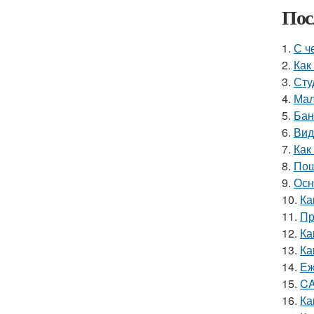
Пос
1.
С ч
2.
Как
3.
Сту
4.
Мал
5.
Бан
6.
Вид
7.
Как
8.
Пош
9.
Осн
10.
Ка
11.
Пр
12.
Ка
13.
Ка
14.
Еж
15.
CA
16.
Ка