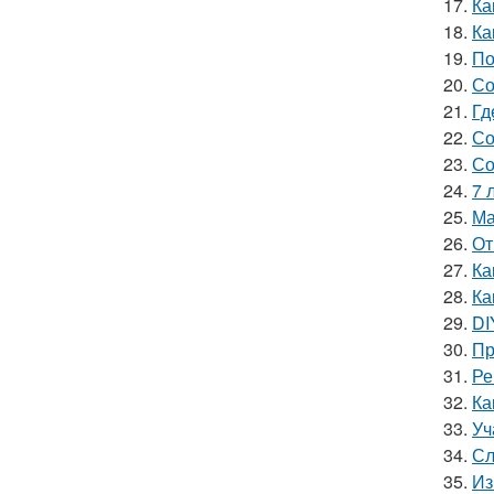
17.
Ка
18.
Ка
19.
По
20.
Со
21.
Гд
22.
Со
23.
Со
24.
7 
25.
Ма
26.
От
27.
Ка
28.
Ка
29.
DI
30.
Пр
31.
Ре
32.
Ка
33.
Уч
34.
Сл
35.
Из