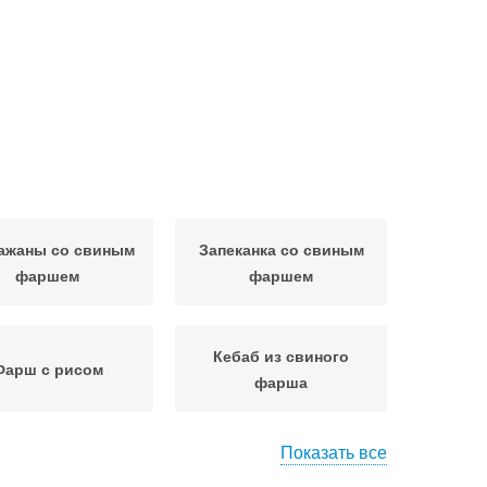
ажаны со свиным
Запеканка со свиным
фаршем
фаршем
Кебаб из свиного
Фарш с рисом
фарша
Показать все
рш из свинины