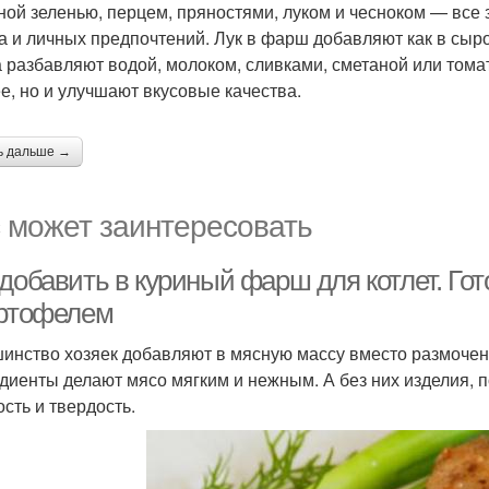
ной зеленью, перцем, пряностями, луком и чесноком — все 
 и личных предпочтений. Лук в фарш добавляют как в сыр
а разбавляют водой, молоком, сливками, сметаной или тома
е, но и улучшают вкусовые качества.
ь дальше →
 может заинтересовать
добавить в куриный фарш для котлет. Гот
артофелем
инство хозяек добавляют в мясную массу вместо размочен
диенты делают мясо мягким и нежным. А без них изделия, 
ость и твердость.