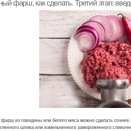
фаршем
ный фарш, как сделать. Третий этап: вве
 фарш из говядины или белого мяса можно сделать сочнее,
пленного шпика или измельченного замороженного сливочн