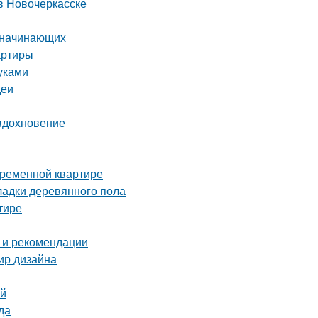
в Новочеркасске
я начинающих
артиры
уками
деи
 вдохновение
временной квартире
ладки деревянного пола
тире
 и рекомендации
мир дизайна
ей
да