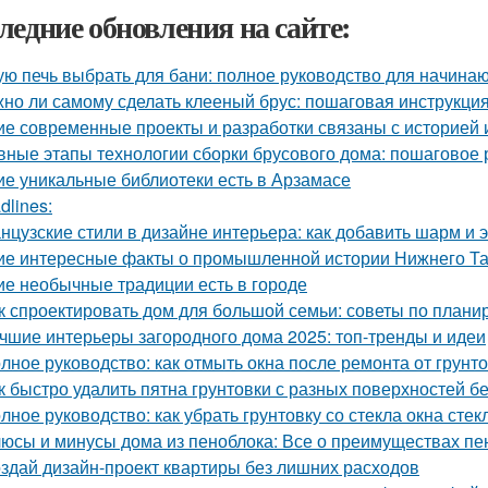
ледние обновления на сайте:
ую печь выбрать для бани: полное руководство для начина
но ли самому сделать клееный брус: пошаговая инструкци
ие современные проекты и разработки связаны с историей 
вные этапы технологии сборки брусового дома: пошаговое 
ие уникальные библиотеки есть в Арзамасе
dlines:
нцузские стили в дизайне интерьера: как добавить шарм и 
ие интересные факты о промышленной истории Нижнего Та
ие необычные традиции есть в городе
к спроектировать дом для большой семьи: советы по плани
чшие интерьеры загородного дома 2025: топ-тренды и идеи
лное руководство: как отмыть окна после ремонта от грунт
к быстро удалить пятна грунтовки с разных поверхностей б
лное руководство: как убрать грунтовку со стекла окна стек
юсы и минусы дома из пеноблока: Все о преимуществах пе
здай дизайн-проект квартиры без лишних расходов