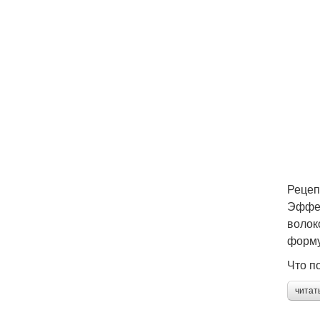
Рецеп
Эффек
волок
форму
Что п
читат