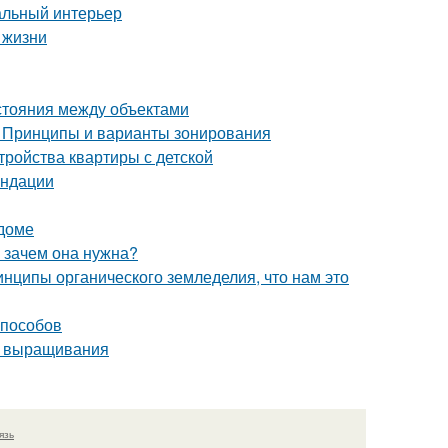
альный интерьер
 жизни
сстояния между объектами
. Принципы и варианты зонирования
тройства квартиры с детской
ендации
 доме
и зачем она нужна?
инципы органического земледелия, что нам это
способов
о выращивания
язь