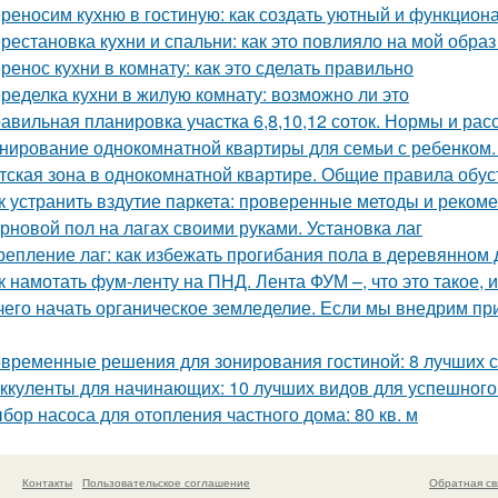
реносим кухню в гостиную: как создать уютный и функцион
рестановка кухни и спальни: как это повлияло на мой образ
ренос кухни в комнату: как это сделать правильно
ределка кухни в жилую комнату: возможно ли это
авильная планировка участка 6,8,10,12 соток. Нормы и ра
нирование однокомнатной квартиры для семьи с ребенком
тская зона в однокомнатной квартире. Общие правила обус
к устранить вздутие паркета: проверенные методы и реком
рновой пол на лагах своими руками. Установка лаг
репление лаг: как избежать прогибания пола в деревянном
к намотать фум-ленту на ПНД. Лента ФУМ –, что это такое, 
чего начать органическое земледелие. Если мы внедрим пр
временные решения для зонирования гостиной: 8 лучших 
ккуленты для начинающих: 10 лучших видов для успешног
бор насоса для отопления частного дома: 80 кв. м
Контакты
Пользовательское соглашение
Обратная св