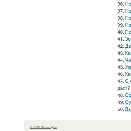
36.
Пе
37.
Пе
38.
Пе
39.
Пе
40.
Пр
41.
Зо
42.
Де
43.
Ка
44.
Че
45.
Ук
46.
Ка
47.
С 
даст?
48.
Со
49.
Су
50.
Вы
© 2026 Милый дом