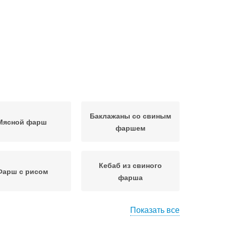
Баклажаны со свиным
Мясной фарш
фаршем
Кебаб из свиного
Фарш с рисом
фарша
Показать все
рш из свинины