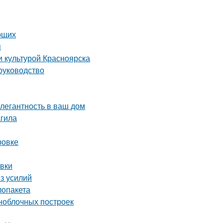
ющих
я
и культурой Красноярска
руководство
элегантность в ваш дом
гила
ровке
овки
ез усилий
лопакета
ноблочных построек