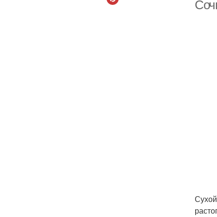
Соч
Сухой
расто