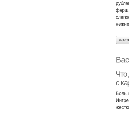
рубле
фарша
слегк
нежне
читат
Вас
Что 
с к
Больш
Ингре
жестк