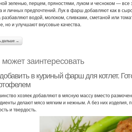
ной зеленью, перцем, пряностями, луком и чесноком — все 
 и личных предпочтений. Лук в фарш добавляют как в сыр
а разбавляют водой, молоком, сливками, сметаной или тома
е, но и улучшают вкусовые качества.
ь дальше →
 может заинтересовать
добавить в куриный фарш для котлет. Гот
артофелем
инство хозяек добавляют в мясную массу вместо размочен
диенты делают мясо мягким и нежным. А без них изделия, 
ость и твердость.