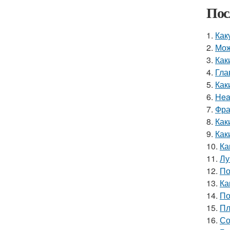
Пос
1.
Как
2.
Мож
3.
Как
4.
Гла
5.
Как
6.
Hea
7.
Фра
8.
Как
9.
Как
10.
Ка
11.
Лу
12.
По
13.
Ка
14.
По
15.
Пл
16.
Со