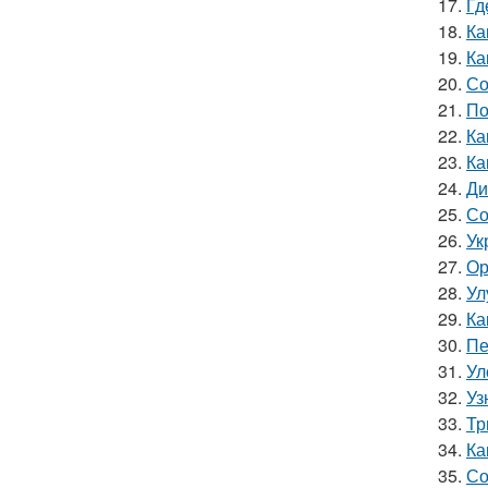
17.
Гд
18.
Ка
19.
Ка
20.
Со
21.
По
22.
Ка
23.
Ка
24.
Ди
25.
Со
26.
Ук
27.
Ор
28.
Ул
29.
Ка
30.
Пе
31.
Ул
32.
Уз
33.
Тр
34.
Ка
35.
Со