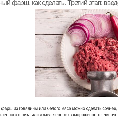
фаршем
ный фарш, как сделать. Третий этап: вве
 фарш из говядины или белого мяса можно сделать сочнее,
пленного шпика или измельченного замороженного сливочн