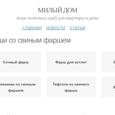
МИЛЫЙ ДОМ
море полезных идей для квартиры и дома
главная
новости
статьи
ши со свиным фаршем
Сочный фарш
Фарш для котлет
апеканка со свиным
Тефтели из свиного
фаршем
фарша
лоньеза со свиным
Фарш для пельменей
Фа