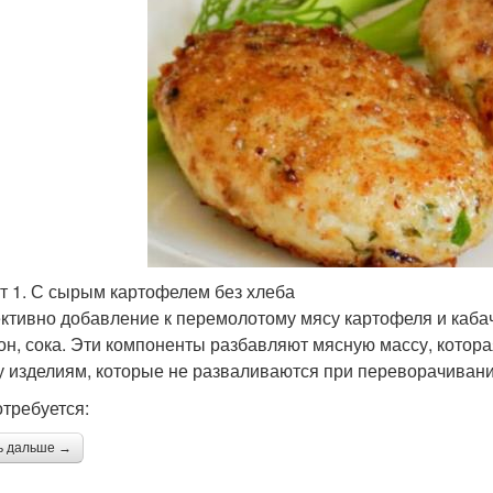
т 1. С сырым картофелем без хлеба
тивно добавление к перемолотому мясу картофеля и кабач
он, сока. Эти компоненты разбавляют мясную массу, котора
 изделиям, которые не разваливаются при переворачивани
отребуется:
ь дальше →