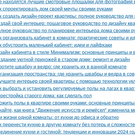
е находятся лучшие смотровые площадки для фотографий 
к спроектировать дом своей мечты своими руками
к создать дизайн-проект квартиры: полное руководство дл
здай свой интерьер: пошаговое руководство по дизайну кв
лное руководство по планировке интерьера дома своими р
к организовать кабинет в комнате: практические советы и и
к обустроить маленький кабинет: идеи и лайфхаки
зайн кабинета в стиле Минимализм: основные принципы и
здание уютной прихожей в старом доме: ремонт и дизайн
ротите швабру и ведро: где хранить их в ванной комнате
ганизация пространства: где хранить швабры и ведра в со
учшите интерьер своей квартиры с помощью технологии ук
к выбрать и установить регулируемые полы на лагах в квар
рестройка старого дома: как сделать пол
ожить полы в квартире своими руками: основные принципы
найте, как книга "Движение искусств и ремёсел" изменила 
и жизни одной комнаты: от кухни до офиса и обратно
к перенести кухню в другую комнату без потерь и сложност
единение кухни и гостиной: тенденции и инновации 2024 го