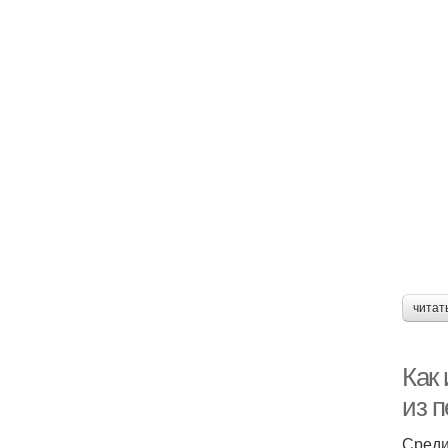
читат
Как
из 
Среди