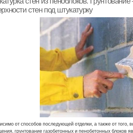
атурка стен из пеноблоков. Грунтование 
ерхности стен под штукатурку
исимо от способов последующей отделки, а также от того,
ения, грунтование газобетонных и пенобетонных блоков я