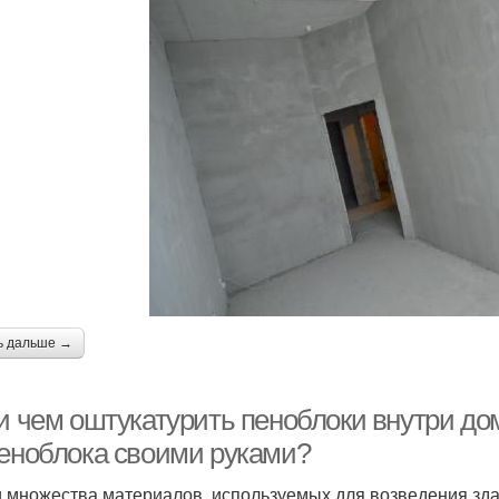
ь дальше →
 и чем оштукатурить пеноблоки внутри до
пеноблока своими руками?
 множества материалов, используемых для возведения зда