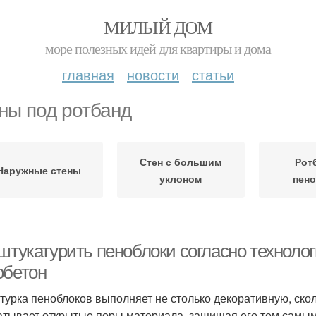
МИЛЫЙ ДОМ
море полезных идей для квартиры и дома
главная
новости
статьи
ны под ротбанд
Стен с большим
Рот
Наружные стены
уклоном
пен
 штукатурить пеноблоки согласно техноло
обетон
турка пеноблоков выполняет не столько декоративную, ско
атывает открытые поры материала, защищая его тем самым