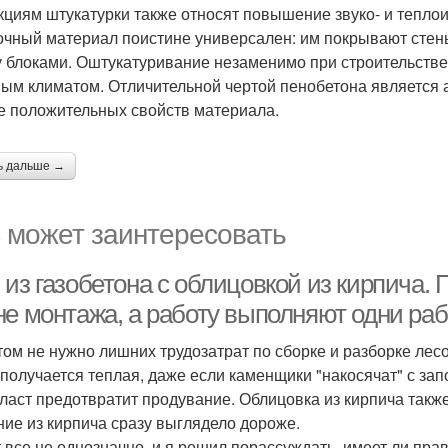
кциям штукатурки также относят повышение звуко- и тепло
очный материал поистине универсален: им покрывают стен
 блоками. Оштукатуривание незаменимо при строительстве 
ым климатом. Отличительной чертой пенобетона является а
е положительных свойств материала.
ь дальше →
 может заинтересовать
из газобетона с облицовкой из кирпича. 
е монтажа, а работу выполняют одни рабо
том не нужно лишних трудозатрат по сборке и разборке лесо
 получается теплая, даже если каменщики "накосячат" с за
ласт предотвратит продувание. Облицовка из кирпича также
ние из кирпича сразу выглядело дороже.
т все не однозначно, и я решил порассуждать, имеет ли прав