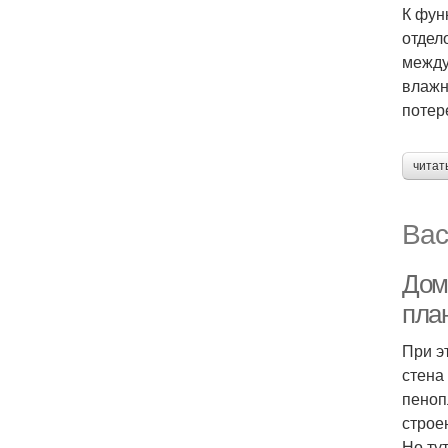
К фун
отдел
между
влажн
потер
читат
Вас
Дом 
план
При э
стена
пеноп
строе
Но ту