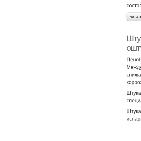
соста
читат
Шту
ошт
Пеноб
Между
снижа
корро
Штука
специ
Штука
испар