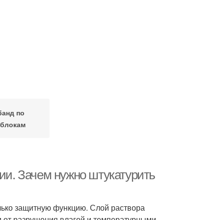
банд по
облокам
гии. Зачем нужно штукатурить
лько защитную функцию. Слой раствора
 от разрушения влагой и температурными