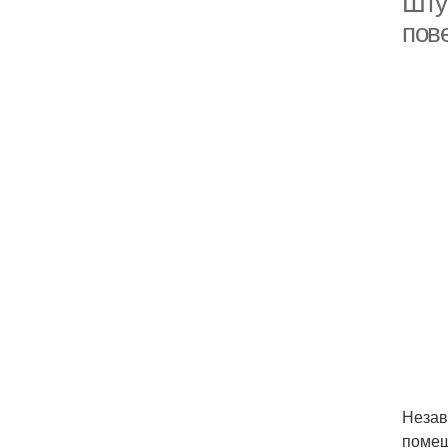
Штук
пов
Незав
помещ