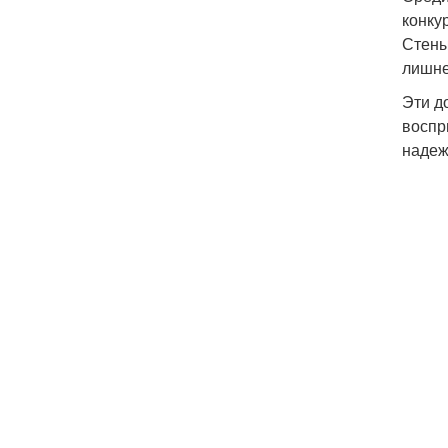
конку
Стены
лишне
Эти д
воспр
надеж