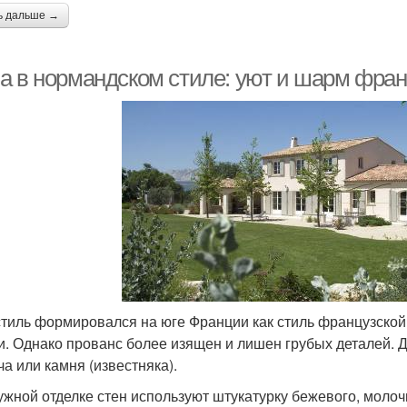
ь дальше →
а в нормандском стиле: уют и шарм фра
стиль формировался на юге Франции как стиль французской
и. Однако прованс более изящен и лишен грубых деталей. Д
ча или камня (известняка).
ужной отделке стен используют штукатурку бежевого, молочн