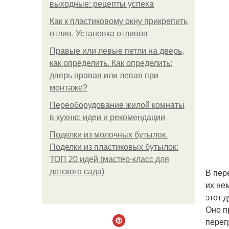
выходные: рецепты успеха
Как к пластиковому окну прикрепить
отлив. Установка отливов
Правые или левые петли на дверь,
как определить. Как определить:
дверь правая или левая при
монтаже?
Переоборудование жилой комнаты
в кухню: идеи и рекомендации
Поделки из молочных бутылок.
Поделки из пластиковых бутылок:
ТОП 20 идей (мастер-класс для
В пер
детского сада)
их не
этот 
Оно п
перег