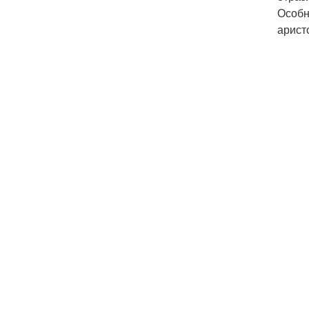
Особн
арист