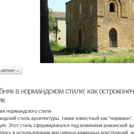
ь дальше →
бняк в нормандском стиле: как острокон
ик
ия нормандского стиля
ндский стиль архитектуры, также известный как "норманн",
ия. Этот стиль сформировался под влиянием романской арх
илось в использовании массивных каменных конструкций, ар