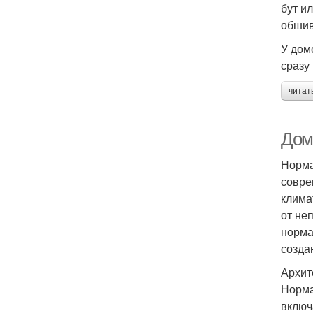
бут и
обшив
У дом
сразу
читат
Дом
Норма
совре
клима
от не
норма
созда
Архит
Норма
включ