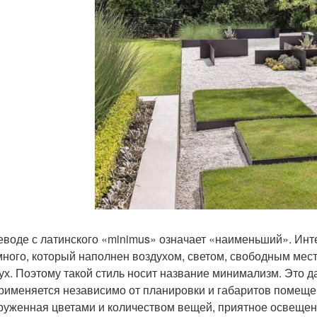
еводе с латинского «minimus» означает «наименьший». Инте
много, который наполнен воздухом, светом, свободным мес
дух. Поэтому такой стиль носит название минимализм. Это д
рименяется независимо от планировки и габаритов помеще
руженная цветами и количеством вещей, приятное освеще