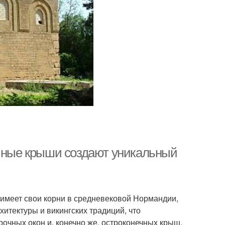
ечные крыши создают уникальный
 имеет свои корни в средневековой Нормандии,
итектуры и викингских традиций, что
очных окон и, конечно же, остроконечных крыш.