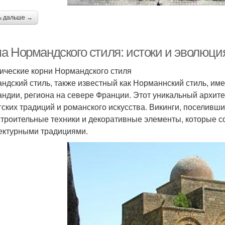
ь дальше →
а Нормандского стиля: истоки и эволюция
ические корни Нормандского стиля
ндский стиль, также известный как Норманнский стиль, име
ндии, региона на севере Франции. Этот уникальный архит
гских традиций и романского искусства. Викинги, поселивши
строительные техники и декоративные элементы, которые 
ектурными традициями.