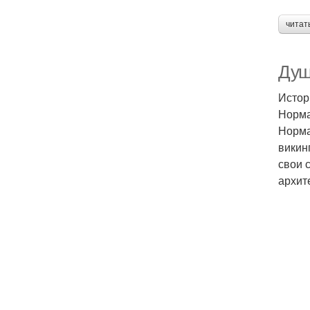
читат
Душ
Истор
Норма
Норма
викин
свои 
архит