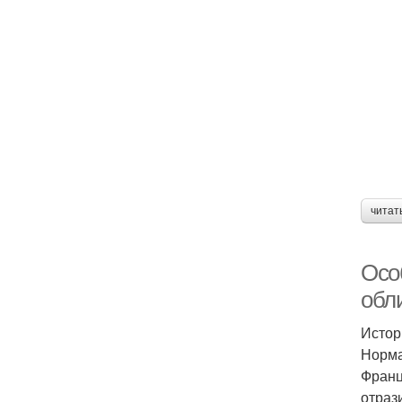
читат
Осо
обл
Истор
Норма
Франц
отраз