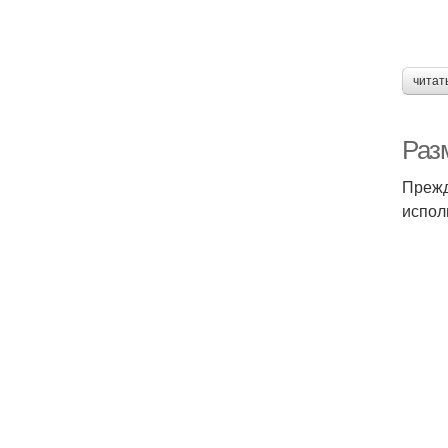
читат
Разм
Прежд
испол