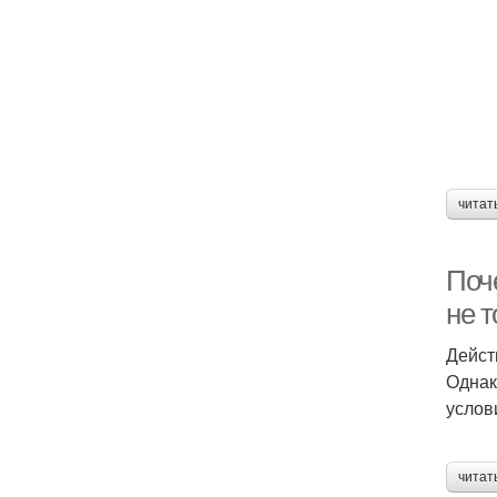
читат
Поче
не т
Дейст
Однак
услов
читат