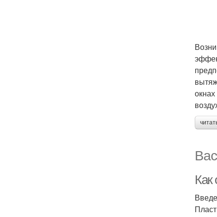
Возни
эффек
предп
вытяж
окнах
возду
читат
Вас
Как
Введ
Пласт