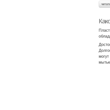
читат
Как
Пласт
облад
Досто
Долго
могут
мытью