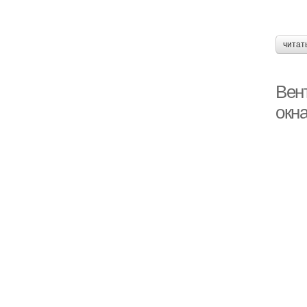
читат
Вен
окн