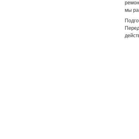
ремон
мы ра
Подго
Перед
дейст