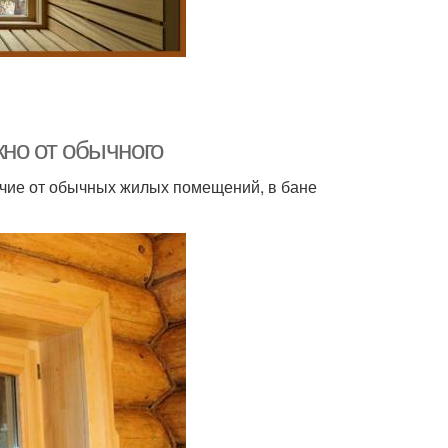
кно от обычного
ичие от обычных жилых помещений, в бане