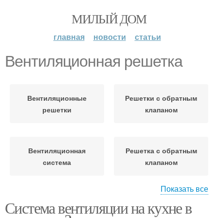
МИЛЫЙ ДОМ
главная
новости
статьи
Вентиляционная решетка
Вентиляционные
Решетки с обратным
решетки
клапаном
Вентиляционная
Решетка с обратным
система
клапаном
Показать все
Система вентиляции на кухне в
Решетка для натяжного
Решетки для натяжных
потолка
потолков