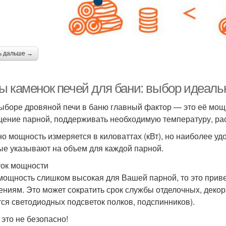
ь дальше →
ы каменок печей для бани: выбор идеаль
ыборе дровяной печи в баню главный фактор — это её мощ
ение парной, поддерживать необходимую температуру, рас
о мощность измеряется в киловаттах (кВт), но наиболее у
ые указывают на объем для каждой парной.
ок мощности
мощность слишком высокая для Вашей парной, то это приве
ниям. Это может сократить срок службы отделочных, деко
тся светодиодных подсветок полков, подспинников).
 это не безопасно!