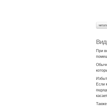
читат
Вид
При в
помещ
Обычн
котор
Избыт
Если 
ощуще
касае
Также