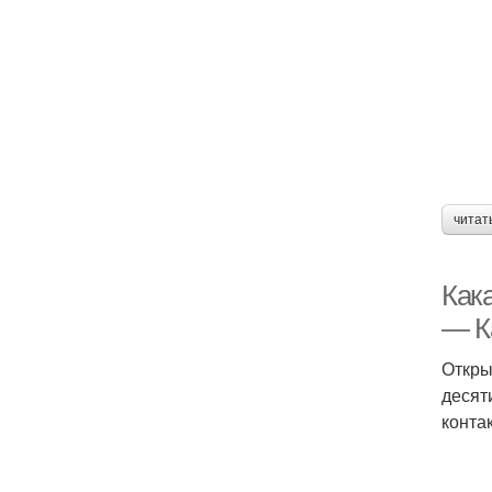
читат
Как
— К
Откры
десят
конта