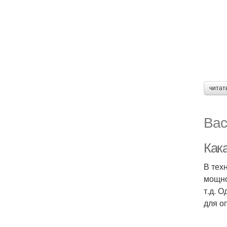
читат
Вас
Как
В тех
мощнос
т.д. 
для о