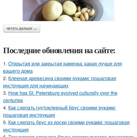
читать дальше →
Последние обновления на сайте:
1.
Открытая или закрытая каменка: какая лучше для
вашего дома
2.
Клееная древесина своими руками: пошаговая
инструкция для начинающих
3.
How has St. Petersburg evolved culturally over the
centuries
4.
Как сделать гнутоклееный брус своими руками:
пошаговая инструкция
5.
Как сделать брус из доски своими руками: пошаговая
инструкция
6.
Технология клееного бруса своими руками: пошаговое