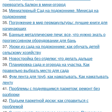
превратить балкон в мини-огород
34.
Миниатюрный Сад на подоконнике. Минисад на
подоконнике
35.
Погружение в мир пермакультуры: лучшие книги для
начинающих
36.
Банные металлические печи: все, что нужно знать о
прогрессивном оборудовании для бань
37.
Уроки из сада на подоконнике: как обучать детей
сельскому хозяйству
38.
Новостройка без отделки: что делать дальше
39.
Планировка сада и огорода на участка. Как
правильно выбрать место для сада
40.
Фум лента для труб, как наматывать. Как наматывать
ленту
41.
Проблемы с поднявшимся паркетом: ремонт без
разборки
42.
Подъем паркетной доски: как справиться с
проблемой