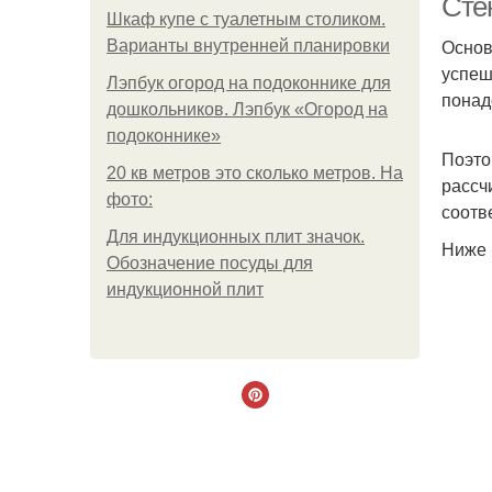
Сте
Шкаф купе с туалетным столиком.
Основ
Варианты внутренней планировки
успеш
Лэпбук огород на подоконнике для
понад
дошкольников. Лэпбук «Огород на
подоконнике»
Поэто
20 кв метров это сколько метров. На
рассч
фото:
соотв
Для индукционных плит значок.
Ниже 
Обозначение посуды для
индукционной плит