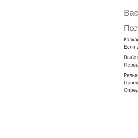
Вас
Пос
Карка
Если 
Выбор
Первы
Релье
Проек
Опред