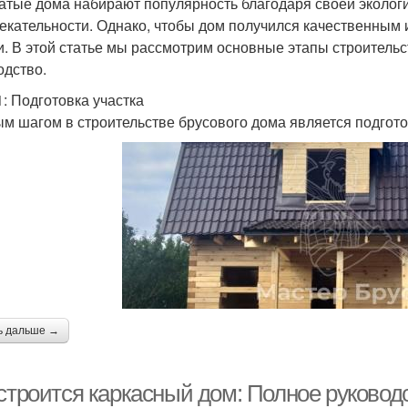
атые дома набирают популярность благодаря своей экологи
екательности. Однако, чтобы дом получился качественным 
и. В этой статье мы рассмотрим основные этапы строитель
одство.
1: Подготовка участка
м шагом в строительстве брусового дома является подготов
ь дальше →
 строится каркасный дом: Полное руково