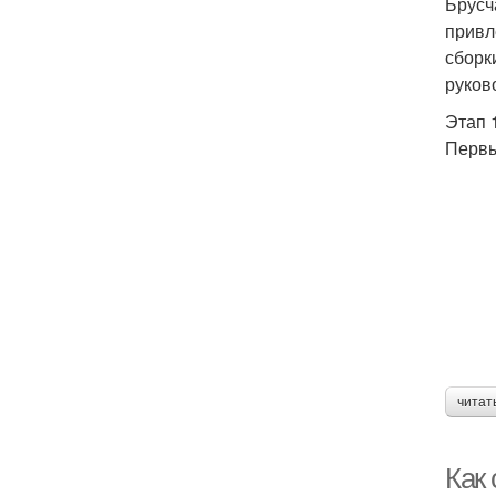
Брусч
привл
сборк
руков
Этап 
Первы
читат
Как