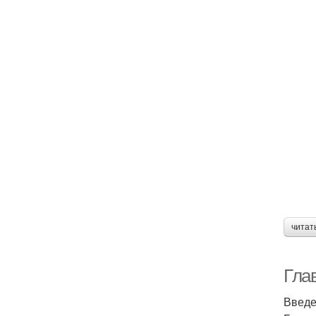
читат
Гла
Введ