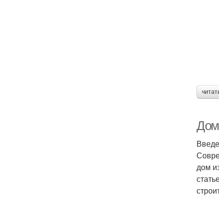
читат
Дом
Введ
Совре
дом и
стать
строи