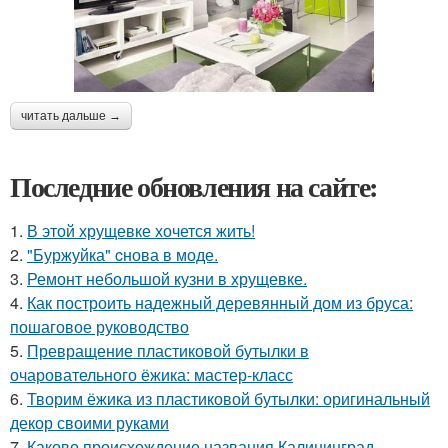
читать дальше →
Последние обновления на сайте:
1.
В этой хрущевке хочется жить!
2.
"Буржуйка" cнова в моде.
3.
Ремонт небольшой кузни в хрущевке.
4.
Как построить надежный деревянный дом из бруса:
пошаговое руководство
5.
Превращение пластиковой бутылки в
очаровательного ёжика: мастер-класс
6.
Творим ёжика из пластиковой бутылки: оригинальный
декор своими руками
7.
Каково происхождение названия Калининград