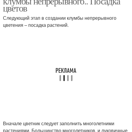
клумбы непрерывного.. Посадка
цветов
Следующий этап в создании клумбы непрерывного
Красивые
цветения – посадка растений.
Цвета на клумбе
многолетники
Клумба из
Дачная клумба
однолетников
Цвета для клумбы
Многолетники для сада
Вначале цветник следует заполнить многолетними
растениями. Большинство многолетников, и луковичные